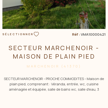
Réf :
VMA10000421
SÉLECTIONNER
SECTEUR MARCHENOIR -
MAISON DE PLAIN PIED
MARCHENOIR (41370)
SECTEUR MARCHENOIR - PROCHE COMMODITES - Maison de
plain pied, comprenant : Véranda, entrée, wc, cuisine
aménagée et équipée, salle de bains wc, salle d'eau, 3
chambres, séjour avec cheminée insert, autre véranda,
chaufferie, lingerie. Dépendances : garage, abris bois,
cabanon, cellier, atelier, terrasse. Jardin clos et arboré, le