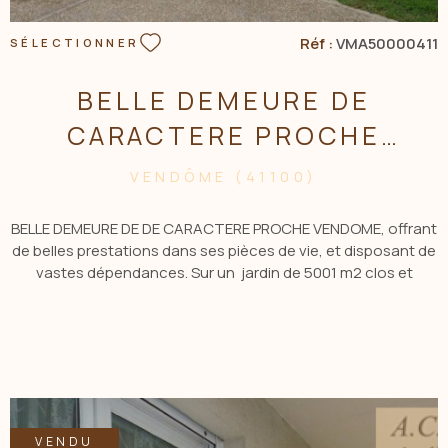
Réf :
VMA50000411
SÉLECTIONNER
BELLE DEMEURE DE
CARACTERE PROCHE
VENDOME
VENDÔME (41100)
BELLE DEMEURE DE DE CARACTERE PROCHE VENDOME, offrant
de belles prestations dans ses pièces de vie, et disposant de
vastes dépendances. Sur un jardin de 5001 m2 clos et
paysagé. RDC hall d'entrée, cuisine aménagée et équipée,
cellier, séjour salon avec cheminée à insert, SDE, WC,
chambre, petit salon. Etage, palier avec accès au grenier, 6
chambres, SDB, WC. SOUS SOL total comprenant, garage,
atelier, cave, cellier, et un studio composé d'une chambre,
SDE, WC, cuisine.Dépendances, grand atelier de 233 m2 et
grange de 81 m2.CONTACTER Mme QUILLON Elisabeth Agent
VENDU