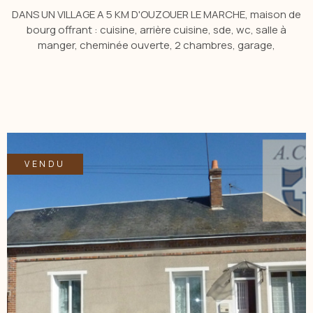
DANS UN VILLAGE A 5 KM D'OUZOUER LE MARCHE, maison de
bourg offrant : cuisine, arrière cuisine, sde, wc, salle à
manger, cheminée ouverte, 2 chambres, garage,
aménageable, dépendance, cave. Le tout sur un terrain de
264 m2. Avec possibilité d'achat de terrain en sus de 495 m2.
CONTACTER Sophie Giraudeau Agt Cial au 06.04.06.62.44 ou
par MAIL : sgiraudeau.acbi@gmail.com
VENDU
VOIR LE BIEN