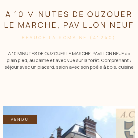
A 10 MINUTES DE OUZOUER
LE MARCHE, PAVILLON NEUF
BEAUCE LA ROMAINE (41240)
A 10 MINUTES DE OUZOUER LE MARCHE, PAVILLON NEUF de
plain pied, au calme et avec vue sur la forêt. Comprenant :
séjour avec un placard, salon avec son poêle à bois, cuisine
ouverte semi équipée et cellier, sdb, wc, 3 chambres avec
parquet au sol et placard intégré. Panneaux solaires sur le
toit. Terrasse et abris de jardin. terrain de 1347 m2.
CONTACTER Sophie Giraudeau Agt Cial au 06.04.06.62.44 ou
par MAIL : sgiraudeau.acbi@gmail.com
VENDU