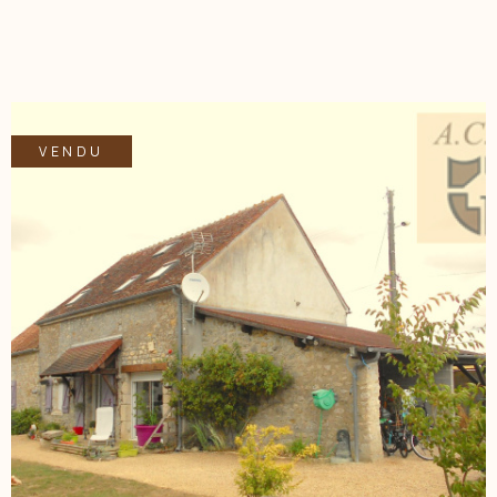
lavabo. Grand garage, cellier, terrasse, cave, piscine,
cabanon de jardin. Contacter Mme QUILLON Elisabeth Tél
06.15.15.45.42 agent commercial, Email:
equillon.acbi@gmail.com
VENDU
VOIR LE BIEN