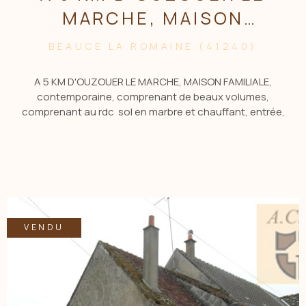
MARCHE, MAISON
FAMILLIALE
BEAUCE LA ROMAINE (41240)
A 5 KM D'OUZOUER LE MARCHE, MAISON FAMILIALE,
contemporaine, comprenant de beaux volumes,
comprenant au rdc sol en marbre et chauffant, entrée,
salon, salle à manger, cuisine aménagée et équipée, bureau,
2 chambres, sdb, wc. A l'étage : mezzanine, grande pièce de
jeux, sde, wc, 3 chambres. Sous sol comprenant garages, 2
terrasses, jardin. Le tout sur un terrain de 1800 m2.
CONTACTER Sophie Giraudeau Agt Cial au 06.04.06.62.44 ou
par MAIL : sgiraudeau.acbi@gmail.com
VENDU