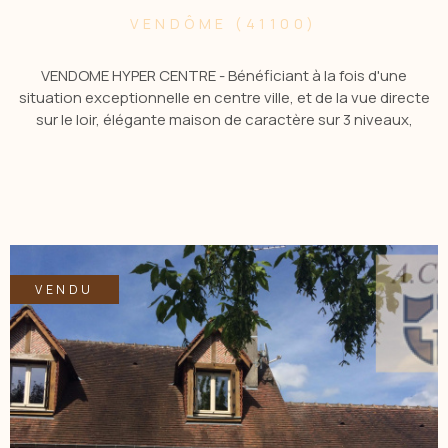
VENDÔME (41100)
VENDOME HYPER CENTRE - Bénéficiant à la fois d'une
situation exceptionnelle en centre ville, et de la vue directe
sur le loir, élégante maison de caractère sur 3 niveaux,
disposant d'un réel potentiel comprenant : hall d'entrée,
vaste séjour lumineux, salle à manger, 7 chambres, jardin
avec accès au Loir. Magnifique terrasse donnant sur le Loir.
Petit pavillon, cave, jardin. Le tout sur un terrain de 445 M2.
ACBI 0660549495 .
VENDU