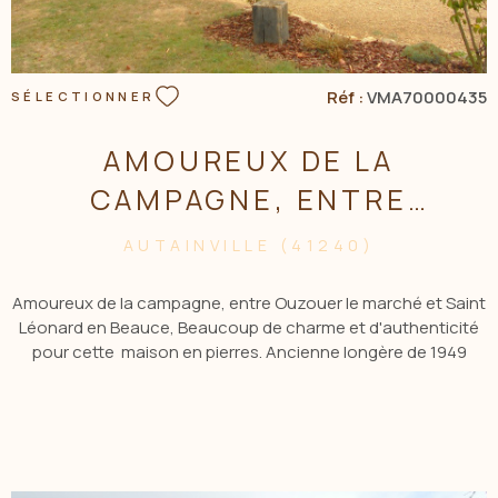
Réf :
VMA70000435
SÉLECTIONNER
AMOUREUX DE LA
CAMPAGNE, ENTRE
OUZOUER LE MARCHE ET
AUTAINVILLE (41240)
SAINT LEONARD...
Amoureux de la campagne, entre Ouzouer le marché et Saint
Léonard en Beauce, Beaucoup de charme et d'authenticité
pour cette maison en pierres. Ancienne longère de 1949
restaurée offrant au rdc salon, salle à manger, cuisine, cellier,
sde, wc. A l'étage : 3 chambres, sdb et douche italienne, wc,
pièce à vivre avec mezzanine.garage, appentis, jardin arboré
sur un terrain de 1561 m2. CONTACTER : Sophie GIRAUDEAU
Agt Cial AU 06 04 06 62 44. MAIL : sgiraudeau.acbi@gmail.com