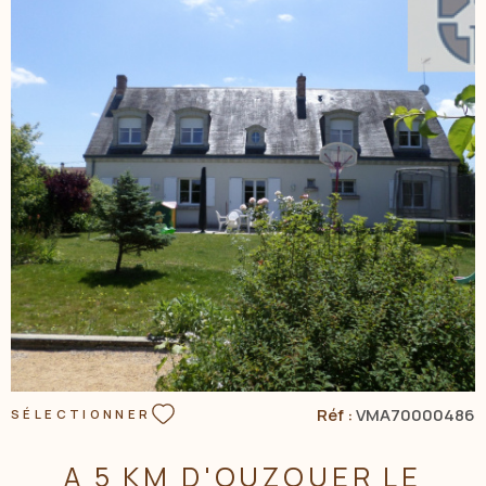
NOS AGENC
CONTACT
VOIR LE BIEN
Réf :
VMA70000486
SÉLECTIONNER
A 5 KM D'OUZOUER LE