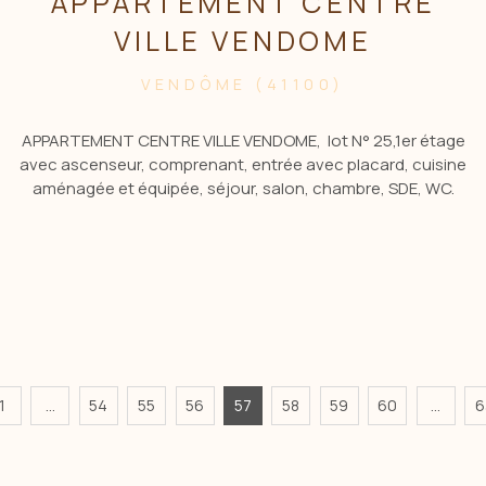
APPARTEMENT CENTRE
VILLE VENDOME
VENDÔME (41100)
APPARTEMENT CENTRE VILLE VENDOME, lot N° 25,1er étage
avec ascenseur, comprenant, entrée avec placard, cuisine
aménagée et équipée, séjour, salon, chambre, SDE, WC.
Cave lot N° 58, balcon, et parking extérieur lot 97. Contacter
Mme QUILLON Elisabeth Tél: 06.15.15.45.42 Agent commercial
1
...
54
55
56
57
58
59
60
...
6