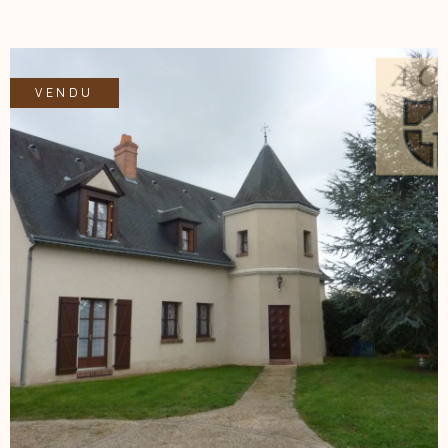
tout sur un terrain de 1021 M2 - ACBI 0660549495
VENDU
VOIR LE BIEN