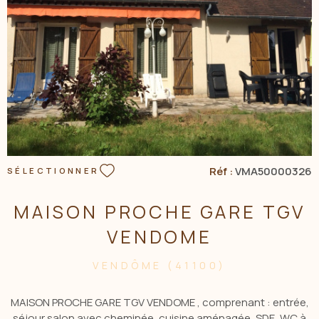
VOIR LE BIEN
Réf :
VMA50000326
SÉLECTIONNER
MAISON PROCHE GARE TGV
VENDOME
VENDÔME (41100)
MAISON PROCHE GARE TGV VENDOME , comprenant : entrée,
séjour salon avec cheminée, cuisine aménagée, SDE, WC à