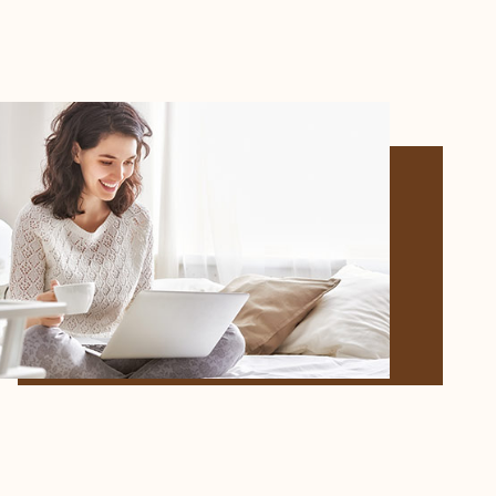
NOS AGENCES
RER
VOIR LES
0
ANNONCES
CONTACT
RÉINITIALISER LES FILTRES