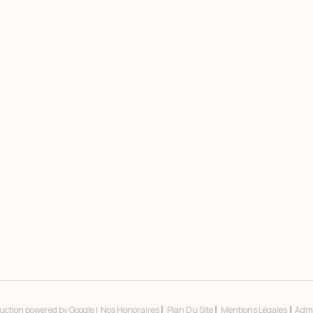
duction powered by Google |
Nos Honoraires
Plan Du Site
Mentions Légales
Adm