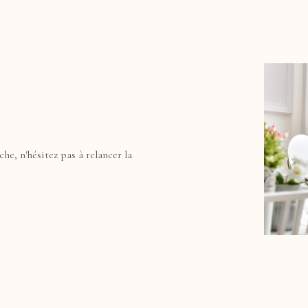
 PRO
1
Loyer
on
FILT
E
O PRO
he, n'hésitez pas à relancer la