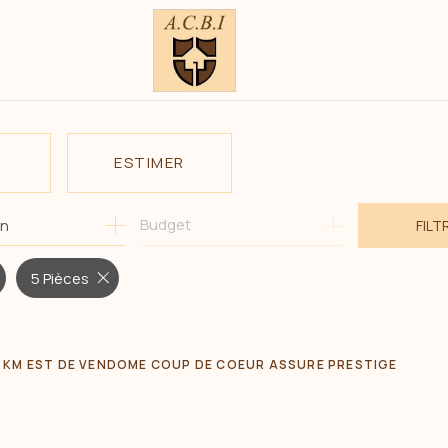
ESTIMER
1
Budget
on
FILT
E
O PRO
5 Pièces
 KM EST DE VENDOME COUP DE COEUR ASSURE PRESTIGE