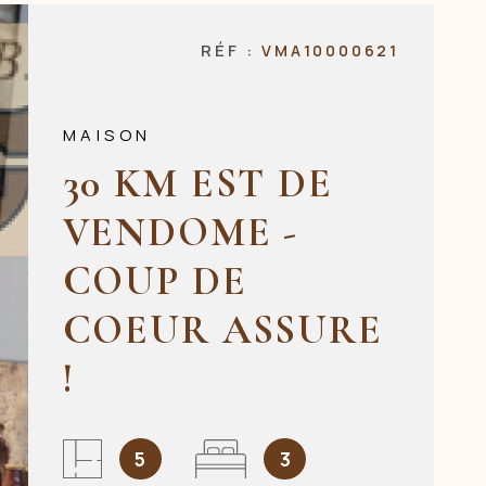
NOS AGENCES
RÉF :
VMA10000621
CONTACT
MAISON
30 KM EST DE
VENDOME -
COUP DE
COEUR ASSURE
!
5
3