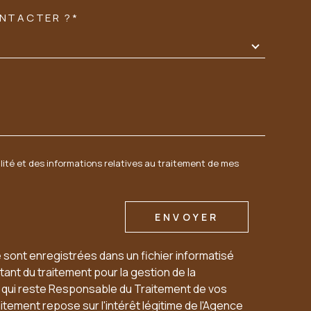
ONTACTER ?*
DEMANDE
Tél: 02 54 23 76 54
06 60 54 94 95
sarl.acbi@orange.fr
1 PLACE DE L'EGLISE OUZOUER LE MARCHÉ
alité et des informations relatives au traitement de mes
41240
BEAUCE LA ROMAINE
ENVOYER
e sont enregistrées dans un fichier informatisé
ant du traitement pour la gestion de la
u qui reste Responsable du Traitement de vos
tement repose sur l'intérêt légitime de l'Agence