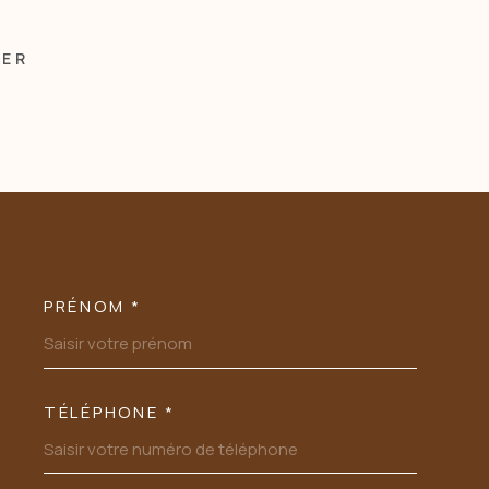
MER
PRÉNOM *
OORDONNEES
TÉLÉPHONE *