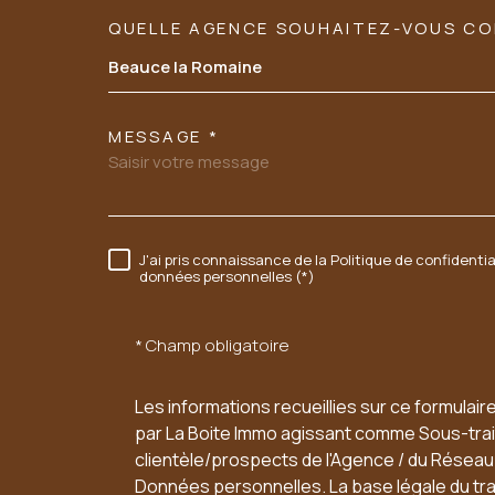
QUELLE AGENCE SOUHAITEZ-VOUS C
TRAD_MELTEM_VORE
Tél: 02 54 23 89 03
Beauce la Romaine
06 60 54 94 95
MESSAGE *
sarl.acbi@orange.fr
37 FAUBOURG CHARTRAIN
J'ai pris connaissance de la Politique de confidenti
RÈGLEMENTATION
données personnelles (*)
41100
VENDOME
* Champ obligatoire
Les informations recueillies sur ce formulair
par La Boite Immo agissant comme Sous-trait
clientèle/prospects de l'Agence / du Résea
Données personnelles. La base légale du trai