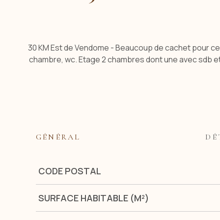
30 KM Est de Vendome - Beaucoup de cachet pour cett
chambre, wc. Etage 2 chambres dont une avec sdb et 
GÉNÉRAL
DÉ
Caractérisque
Valeurs
CODE POSTAL
SURFACE HABITABLE (M²)