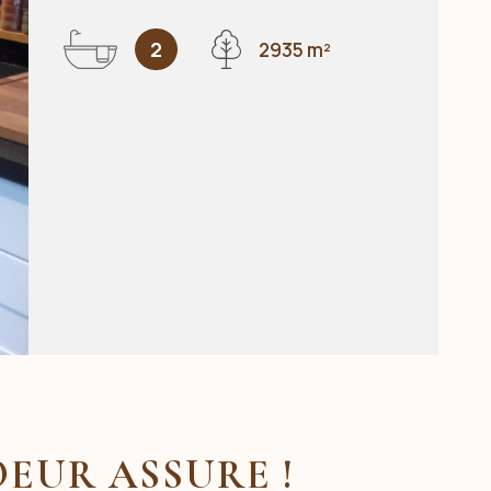
2
2935 m²
OEUR ASSURE !