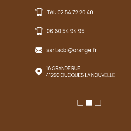
Tél: 02 54 72 20 40
06 60 54 94 95
sarl.acbi@orange.fr
UER LE MARCHÉ
16 GRANDE RUE
41290
OUCQUES LA NOUVELLE