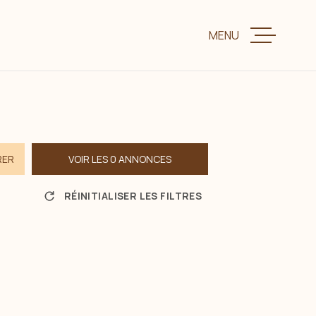
MENU
VENTE
LOCATION
RER
VOIR LES
0
ANNONCES
CHARME ET P
RÉINITIALISER LES FILTRES
ESTIMER VOTR
BIENS VENDUS