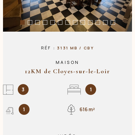
NOS AGENC
CONTACT
RÉF :
3131 MB / CBY
MAISON
12KM de Cloyes-sur-le-Loir
3
1
1
616 m²