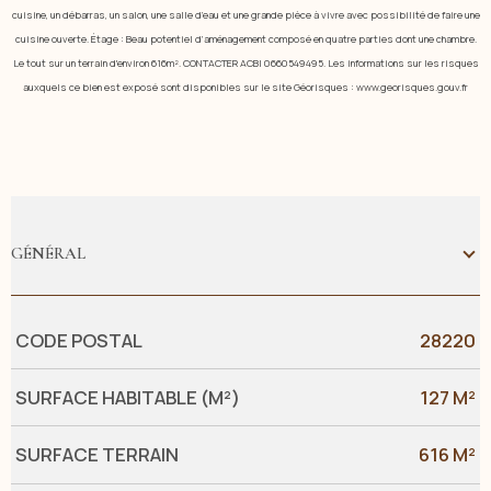
cuisine, un débarras, un salon, une salle d’eau et une grande pièce à vivre avec possibilité de faire une
cuisine ouverte
.
Étage
:
Beau potentiel d’aménagement
composé en quatre parties dont une chambre
.
Le tout sur un terrain d'environ 616m². CONTACTER ACBI 0660549495. Les informations sur les risques
auxquels ce bien est exposé sont disponibles sur le site Géorisques : www.georisques.gouv.fr
GÉNÉRAL
Caractérisque
Valeurs
CODE POSTAL
28220
SURFACE HABITABLE (M²)
127 M²
SURFACE TERRAIN
616 M²