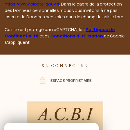
https://www.bloctel.gouv.fr
. Dans le cadre de la protection
des Données personnelles, nous vous invitons à ne pas
inscrire de Données sensibles dans le champ de saisie libre.
Ce site est protégé par reCAPTCHA, les
Politiques de
Confidentialité
et es
Conditions d'utilisation
de Google
s'appliquent.
SE CONNECTER
ESPACE PROPRIÉTAIRE