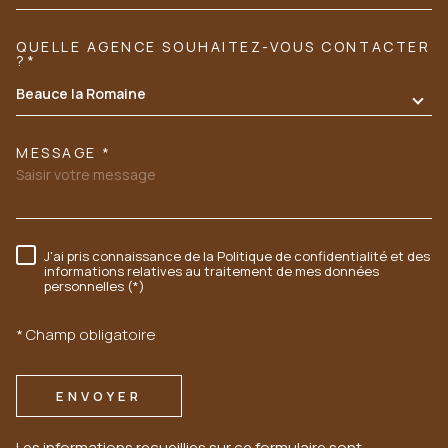
QUELLE AGENCE SOUHAITEZ-VOUS CONTACTER
TRAD_MELTEM_VOREDEMANDE
?*
Beauce la Romaine
MESSAGE *
J'ai pris connaissance de la Politique de confidentialité et des
RÈGLEMENTATION
informations relatives au traitement de mes données
personnelles (*)
* Champ obligatoire
ENVOYER
Les informations recueillies sur ce formulaire sont