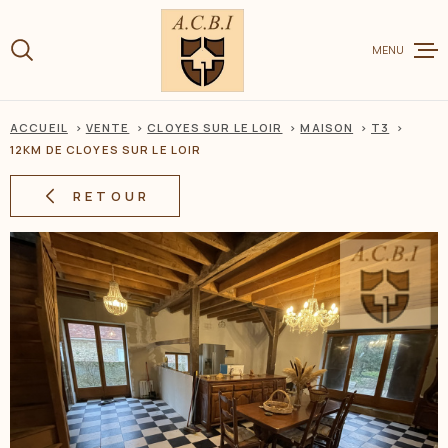
Aller
Aller
Aller
Aller
à
à
au
au
:
MENU
la
menu
contenu
recherche
principal
ACCUEIL
VENTE
CLOYES SUR LE LOIR
MAISON
T3
VENTE
12KM DE CLOYES SUR LE LOIR
RETOUR
LOCATION
CHARME ET
ESTIMER V
BIEN
BIENS VEN