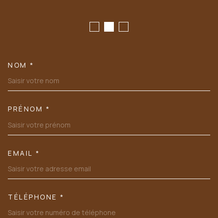
NOM *
TRAD_MELTEM_VOSCOORDONN
PRÉNOM *
EMAIL *
TÉLÉPHONE *