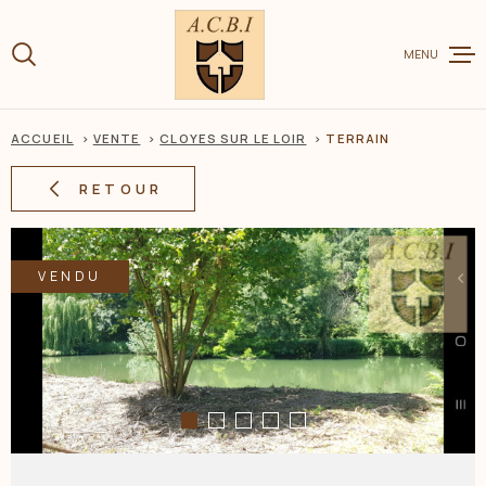
Aller
Aller
Aller
Aller
à
à
au
au
:
MENU
la
menu
contenu
recherche
principal
ACCUEIL
VENTE
CLOYES SUR LE LOIR
TERRAIN
VENTE
RETOUR
LOCATION
VENDU
CHARME ET
ESTIMER V
BIEN
BIENS VEN