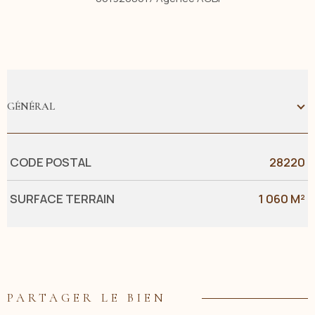
GÉNÉRAL
Caractérisque
Valeurs
CODE POSTAL
28220
SURFACE TERRAIN
1 060 M²
PARTAGER LE BIEN