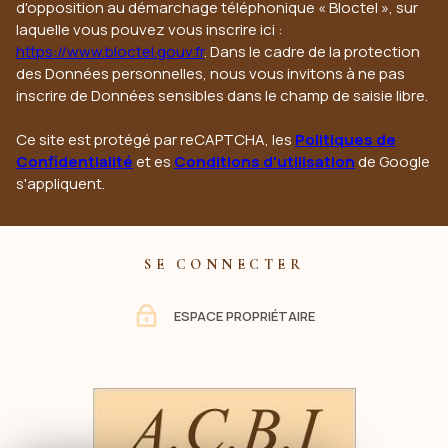
d'opposition au démarchage téléphonique « Bloctel », sur
laquelle vous pouvez vous inscrire ici :
https://www.bloctel.gouv.fr
. Dans le cadre de la protection
des Données personnelles, nous vous invitons à ne pas
inscrire de Données sensibles dans le champ de saisie libre.
Ce site est protégé par reCAPTCHA, les
Politiques de
Confidentialité
et es
Conditions d'utilisation
de Google
s'appliquent.
SE CONNECTER
ESPACE PROPRIÉTAIRE