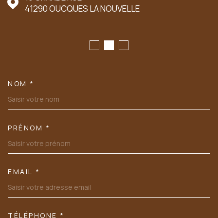
41290
OUCQUES LA NOUVELLE
NOM *
TRAD_MELTEM_VOSCOORDONN
PRÉNOM *
EMAIL *
TÉLÉPHONE *