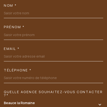
NOM *
TRAD_MELTEM_VOSCOORDONN
PRÉNOM *
EMAIL *
TÉLÉPHONE *
QUELLE AGENCE SOUHAITEZ-VOUS CONTACTER
TRAD_MELTEM_VOREDEMANDE
?*
Beauce la Romaine