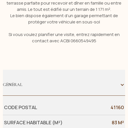
terrasse parfaite pour recevoir et dîner en famille ou entre
amis. Le tout est édifié sur un terrain de 1 171 m².
Le bien dispose également d’un garage permettant de
protéger votre véhicule en sous-sol
Si vous voulez planifier une visite, entrez rapidement en
contact avec ACBI 0660549495
GÉNÉRAL
Caractérisque
Valeurs
CODE POSTAL
41160
SURFACE HABITABLE (M²)
83 M²