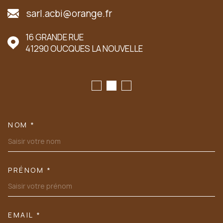
sarl.acbi@orange.fr
16 GRANDE RUE
41290
OUCQUES LA NOUVELLE
NOM *
TRAD_MELTEM_VOSCOORDONN
PRÉNOM *
EMAIL *