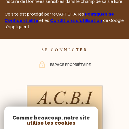
inscrire de Données sensibles dans le champ de saisie libre.
Ce site est protégé par reCAPTCHA, les
Politiques de
Confidentialité
et es
Conditions d'utilisation
de Google
s'appliquent.
SE CONNECTER
ESPACE PROPRIÉTAIRE
Comme beaucoup, notre site
utilise les cookies