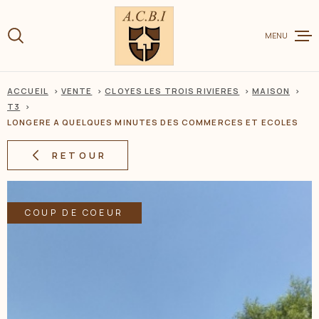
Aller
Aller
Aller
Aller
à
à
au
au
:
MENU
la
menu
contenu
recherche
principal
ACCUEIL
VENTE
CLOYES LES TROIS RIVIERES
MAISON
VENTE
T3
LONGERE A QUELQUES MINUTES DES COMMERCES ET ECOLES
LOCATION
RETOUR
CHARME ET
COUP DE COEUR
ESTIMER V
BIEN
BIENS VEN