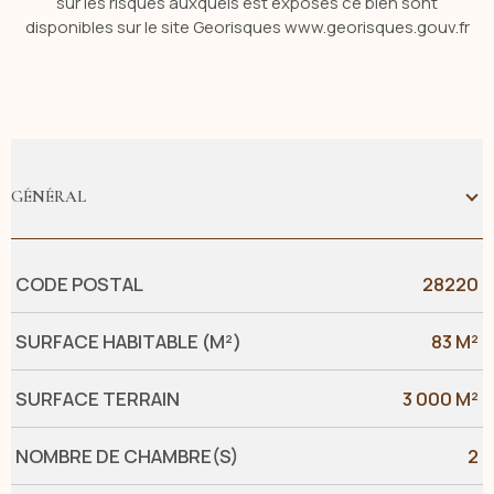
sur les risques auxquels est exposés ce bien sont
disponibles sur le site Georisques www.georisques.gouv.fr
GÉNÉRAL
Caractérisque
Valeurs
CODE POSTAL
28220
SURFACE HABITABLE (M²)
83 M²
SURFACE TERRAIN
3 000 M²
NOMBRE DE CHAMBRE(S)
2