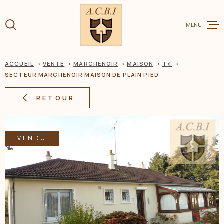
Aller
Aller
Aller
Aller
à
à
au
au
:
MENU
la
menu
contenu
recherche
principal
ACCUEIL
VENTE
MARCHENOIR
MAISON
T4
VENTE
SECTEUR MARCHENOIR MAISON DE PLAIN PIED
RETOUR
LOCATION
VENDU
CHARME ET
ESTIMER V
BIEN
BIENS VEN