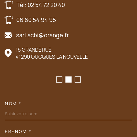
Tél: 02 54 72 20 40
06 60 54 94 95
sarl.acbi@orange.fr
16 GRANDE RUE
41290
OUCQUES LA NOUVELLE
NOM *
TRAD_MELTEM_VOSCOORDONN
PRÉNOM *