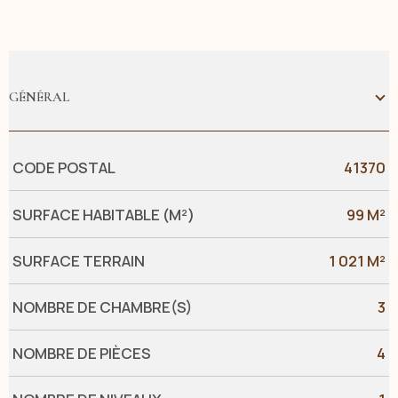
GÉNÉRAL
Caractérisque
Valeurs
CODE POSTAL
41370
SURFACE HABITABLE (M²)
99 M²
SURFACE TERRAIN
1 021 M²
NOMBRE DE CHAMBRE(S)
3
NOMBRE DE PIÈCES
4