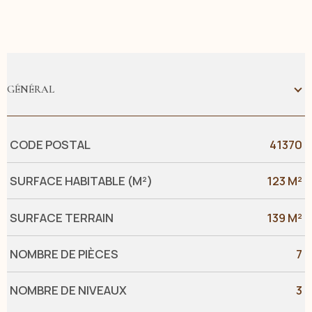
GÉNÉRAL
Caractérisque
Valeurs
CODE POSTAL
41370
SURFACE HABITABLE (M²)
123 M²
SURFACE TERRAIN
139 M²
NOMBRE DE PIÈCES
7
NOMBRE DE NIVEAUX
3