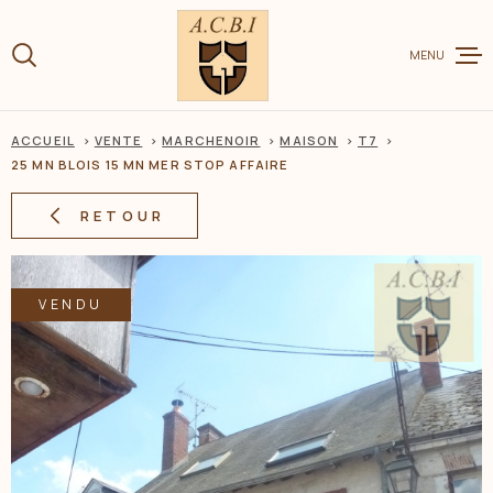
Aller
Aller
Aller
Aller
à
à
au
au
:
MENU
la
menu
contenu
recherche
principal
ACCUEIL
VENTE
MARCHENOIR
MAISON
T7
VENTE
25 MN BLOIS 15 MN MER STOP AFFAIRE
RETOUR
LOCATION
VENDU
CHARME ET
ESTIMER V
BIEN
BIENS VEN