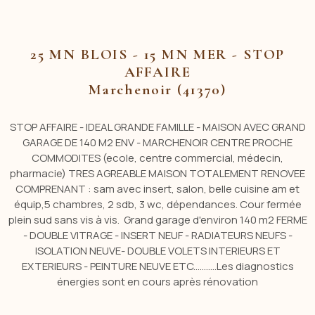
25 MN BLOIS - 15 MN MER - STOP
AFFAIRE
Marchenoir (41370)
STOP AFFAIRE - IDEAL GRANDE FAMILLE - MAISON AVEC GRAND
GARAGE DE 140 M2 ENV - M
ARCHENOIR CENTRE PROCHE
COMMODITES
(ecole, centre commercial, médecin,
pharmacie)
TRES AGREABLE MAISON TOTALEMENT RENOVEE
COMPRENANT :
sam avec insert, salon, belle cuisine am et
équip,5 chambres, 2 sdb, 3 wc, dépendances.
Cour fermée
plein sud sans vis à vis.
Grand garage d'environ 140 m2 FERME
-
DOUBLE VITRAGE - INSERT NEUF - RADIATEURS NEUFS -
ISOLATION NEUVE- DOUBLE VOLETS INTERIEURS ET
EXTERIEURS - PEINTURE NEUVE ETC...........
Les diagnostics
énergies sont en cours après rénovation