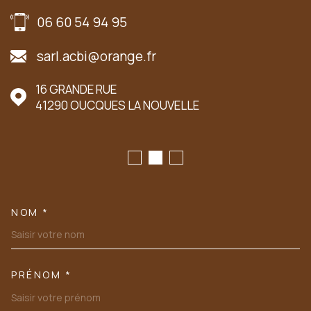
06 60 54 94 95
sarl.acbi@orange.fr
16 GRANDE RUE
41290
OUCQUES LA NOUVELLE
NOM *
TRAD_MELTEM_VOSCOORDONN
PRÉNOM *