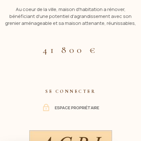
Au coeur de la ville, maison d'habitation a rénover,
bénéficiant d'une potentiel d'agrandissement avec son
grenier aménageable et sa maison attenante, réunissables,
ou avec la possibilité de 2 logements avec entrées en facade
existantes, bien distinctes, comprenant : au pour le tout, au
RC 2 pièces avec cheminée, deux cuisines avec évier, arrière
41 800 €
cuisine, salle à manger. A l'étage : 3 chambres, deux autres
mansardées grenier au dessus aménageable. Cave. Cour à
l'arrière avec bucher avec grenier au dessus et wc, le tout sur
un terrain de 140 M2 2 logements possibles (F4 et F2)
Contacter ACBI 0660549495 “Les informations sur les
risques auxquels ce bien est exposé sont disponibles sur le
SE CONNECTER
site Géorisques http://www.georisques.gouv.fr”.
ESPACE PROPRIÉTAIRE