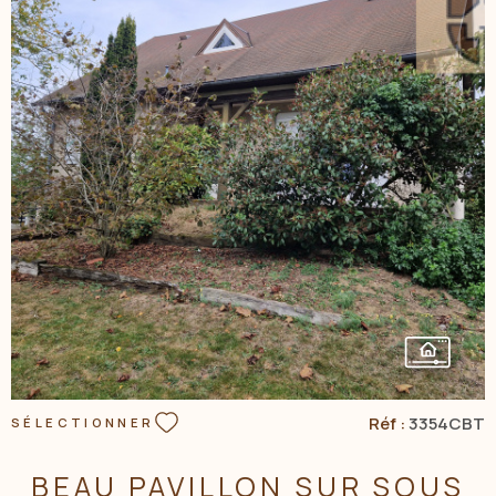
NOS AGENC
CONTACT
VOIR LE BIEN
Réf :
3354CBT
SÉLECTIONNER
BEAU PAVILLON SUR SOUS