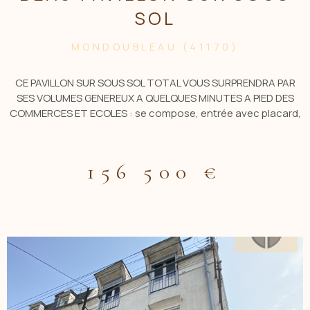
SOL
MONDOUBLEAU (41170)
CE PAVILLON SUR SOUS SOL TOTAL VOUS SURPRENDRA PAR
SES VOLUMES GENEREUX A QUELQUES MINUTES A PIED DES
COMMERCES ET ECOLES : se compose, entrée avec placard,
salle à manger avec cheminée ouverte, salon, cuisine A/E,
chambre, salle de bains avec rangement,wc. A l'étage: palier
desservant deux grandes chambres, wc avec lavabo, grenier
156 500 €
aménageable.S/SOL total, garage pouvant recevoir 2
voitures, bureau, cave, wc, chaufferie. Le tout sur un jardin
très agréable d' une superficie d' env 1000m2 bien cloturé,
doté d'un abri de jardin en dur.( Fenètres pvc double vitrage ,
porte de garage motorisée, cloture en pvc récente).
Contacter C. BLOT ACBI 0619208617 - cblot.acbi@gmail.com
AGENCE ACBI Les informations sur les risques auxquels est
exposé ce bien sont disponibles sur le site
géorisques:www.géorisques.gouv.fr