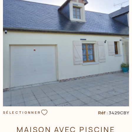
NOS AGENC
CONTACT
VOIR LE BIEN
Réf :
3429CBY
SÉLECTIONNER
MAISON AVEC PISCINE