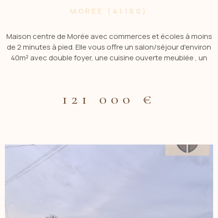
MORÉE (41160)
Maison centre de Morée avec commerces et écoles à moins
de 2 minutes à pied. Elle vous offre un salon/séjour d'environ
40m² avec double foyer, une cuisine ouverte meublée , un
WC et une salle de douche. A l'étage un palier, un couloir
desservant deux belles chambres avec dressing et une avec
un accés terrasse. Au second étage un palier avec deux
121 000 €
autres chambres. Une piece supplémentaire peut etre
aménagée avec arrivée d'eau pour sanitaires et salle de
bain/douche. Un garage attenant et deux terrasses. Le tout
sur un terrain cloturé d'environ 1200m². Contactez Nicolas
COLLIOT au 0777232833 ou par mail ncolliot.acbi@gmail.com.
Agent commercial R.S.A.C de Blois 505 331 199. Les
informations sur les risques auxquels est exposé ce bien
sont disponibles sur le site Géorisques
www.georisque.gouv.fr