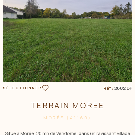
VOIR LE BIEN
Réf :
2602 DF
SÉLECTIONNER
TERRAIN MOREE
MORÉE (41160)
Situé à Morée, 20 mn de Vendôme, dans un ravissant village