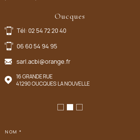
Oucques
Tél: 02 54 72 20 40
06 60 54 94 95
sarl.acbi@orange.fr
16 GRANDE RUE
41290
OUCQUES LA NOUVELLE
NOM *
TRAD_MELTEM_VOSCOORDONN