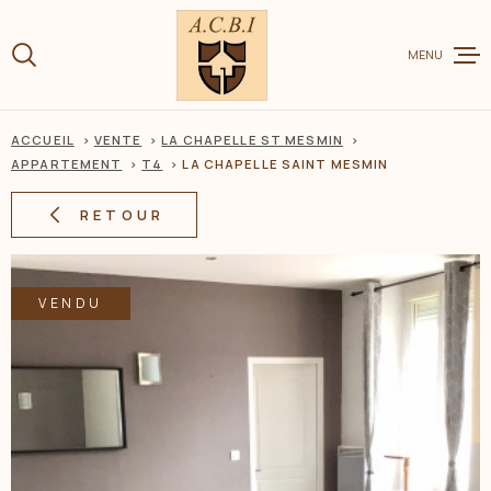
Aller
Aller
Aller
Aller
à
à
au
au
:
MENU
la
menu
contenu
recherche
principal
ACCUEIL
VENTE
LA CHAPELLE ST MESMIN
VENTE
APPARTEMENT
T4
LA CHAPELLE SAINT MESMIN
RETOUR
LOCATION
VENDU
CHARME ET
ESTIMER V
BIEN
BIENS VEN