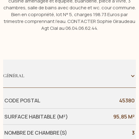
cuisine aménagée et équipée, buanderie, pièce à vivre, 3
chambres, salle de bains avec douche et wc. cour commune.
Bien en copropriété, lot N° 5, charges 198.73 Euros par
trimestre comprennant l'eau. CONTACTER Sophie Giraudeau
Agt Cial au 06.04.06.62.44.
GÉNÉRAL
Caractérisque
Valeurs
CODE POSTAL
45380
SURFACE HABITABLE (M²)
95,85 M²
NOMBRE DE CHAMBRE(S)
3