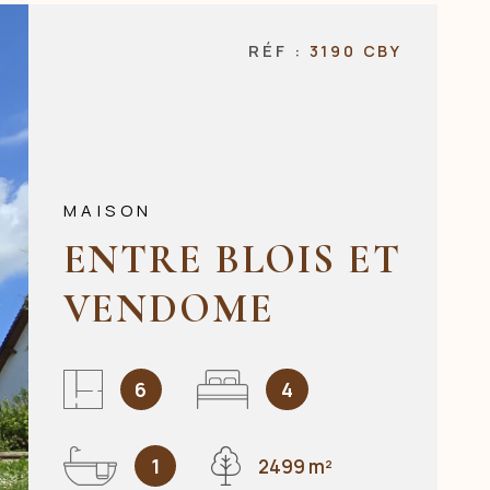
NOS AGENCES
RÉF :
3190 CBY
CONTACT
MAISON
ENTRE BLOIS ET
VENDOME
6
4
1
2499 m²