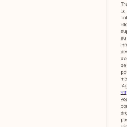
Tr
La
l'i
El
sup
au
inf
des
d’e
de
po
mo
l’A
htt
vos
con
dro
pa
réc