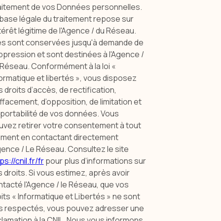
aitement de vos Données personnelles.
 base légale du traitement repose sur
ntérêt légitime de l'Agence / du Réseau.
les sont conservées jusqu'à demande de
pression et sont destinées à l'Agence /
 Réseau. Conformément à la loi «
ormatique et libertés », vous disposez
 droits d’accès, de rectification,
ffacement, d’opposition, de limitation et
 portabilité de vos données. Vous
uvez retirer votre consentement à tout
ment en contactant directement
gence / Le Réseau. Consultez le site
ps://cnil.fr/fr
pour plus d’informations sur
 droits. Si vous estimez, après avoir
tacté l'Agence / le Réseau, que vos
its « Informatique et Libertés » ne sont
s respectés, vous pouvez adresser une
lamation à la CNIL. Nous vous informons