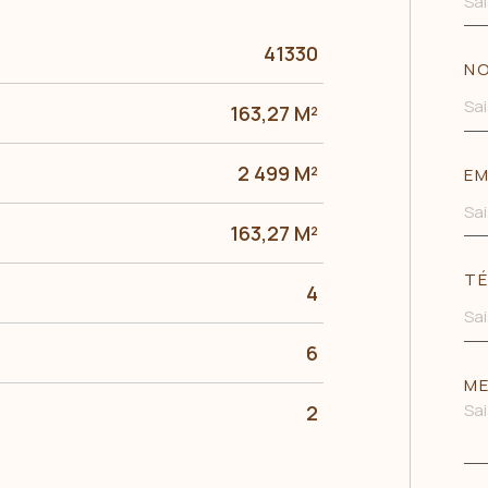
41330
N
163,27 M²
2 499 M²
EM
163,27 M²
TÉ
4
6
ME
2