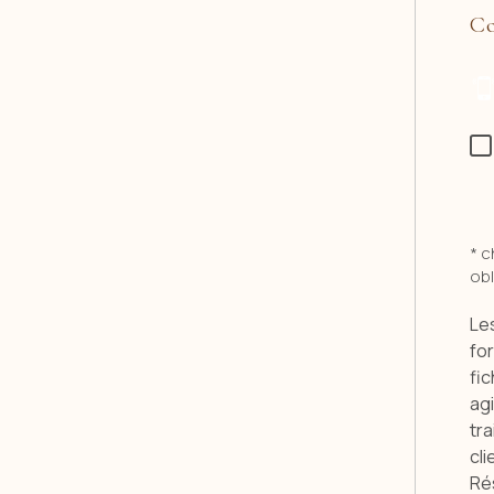
Co
* 
obl
Les
fo
fic
ag
tra
cli
Ré