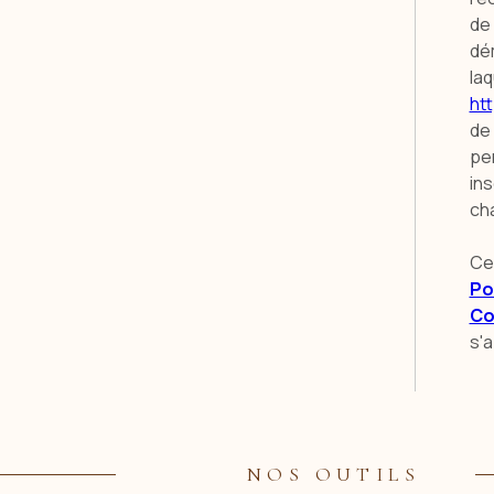
de 
dé
laq
htt
de
per
in
cha
Ce
Po
Co
s'a
NOS OUTILS