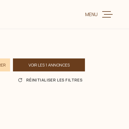
MENU
VENTE
LOCATION
RER
VOIR LES
1
ANNONCES
CHARME ET P
RÉINITIALISER LES FILTRES
ESTIMER VOTR
BIENS VENDUS