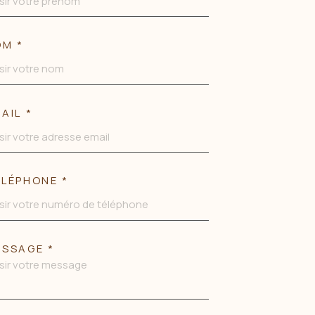
OM *
AIL *
LÉPHONE *
SSAGE *