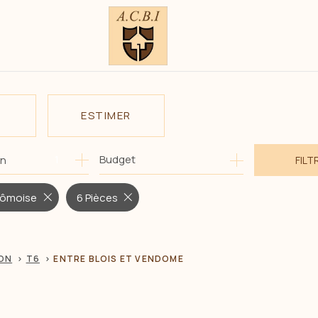
ESTIMER
1
Budget
on
FILT
E
O PRO
ndômoise
6 Pièces
ON
T6
ENTRE BLOIS ET VENDOME