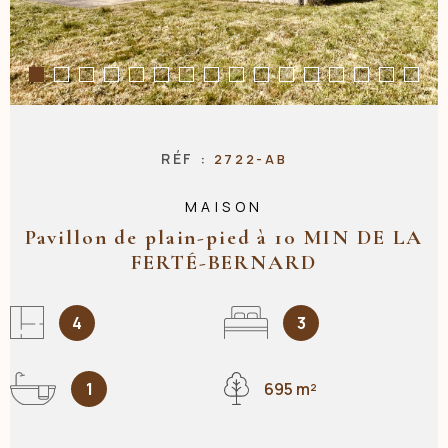
NOS AGENC
CONTACT
RÉF :
2722-AB
MAISON
Pavillon de plain-pied à 10 MIN DE LA
FERTÉ-BERNARD
4
3
1
695 m²