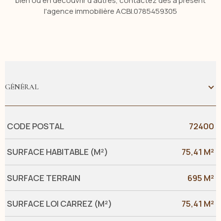
bien ou en découvrir d'autres, contactez dès à présent
l'agence immobilière ACBI.0785459305
GÉNÉRAL
Caractérisque
Valeurs
CODE POSTAL
72400
SURFACE HABITABLE (M²)
75,41 M²
SURFACE TERRAIN
695 M²
SURFACE LOI CARREZ (M²)
75,41 M²