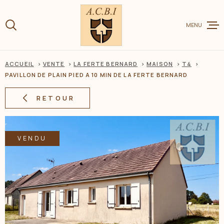
Aller
Aller
Aller
Aller
à
à
au
au
:
MENU
la
menu
contenu
recherche
principal
ACCUEIL
VENTE
LA FERTE BERNARD
MAISON
T4
VENTE
PAVILLON DE PLAIN PIED A 10 MIN DE LA FERTE BERNARD
RETOUR
LOCATION
VENDU
CHARME ET
ESTIMER V
BIEN
BIENS VEN