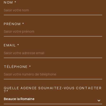
NOM *
TRAD_MELTEM_VOSCOORDONN
PRÉNOM *
EMAIL *
TÉLÉPHONE *
QUELLE AGENCE SOUHAITEZ-VOUS CONTACTER
TRAD_MELTEM_VOREDEMANDE
?*
Beauce la Romaine