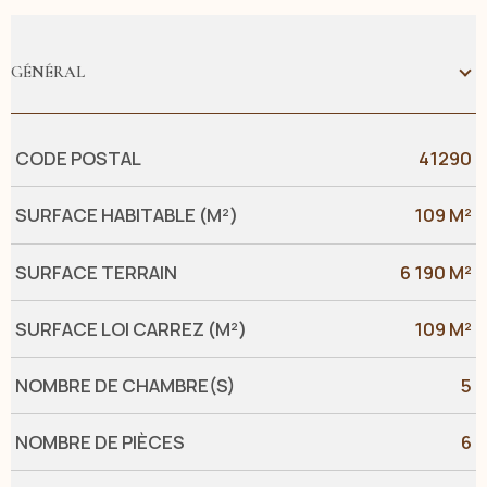
GÉNÉRAL
Caractérisque
Valeurs
CODE POSTAL
41290
SURFACE HABITABLE (M²)
109 M²
SURFACE TERRAIN
6 190 M²
SURFACE LOI CARREZ (M²)
109 M²
NOMBRE DE CHAMBRE(S)
5
NOMBRE DE PIÈCES
6