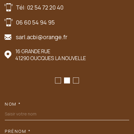
Tél: 02 54 72 20 40
06 60 54 94 95
sarl.acbi@orange.fr
16 GRANDE RUE
41290
OUCQUES LA NOUVELLE
NOM *
TRAD_MELTEM_VOSCOORDONN
PRÉNOM *