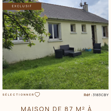
EXCLUSIF
NOS AGENC
CONTACT
VOIR LE BIEN
Réf :
3183CBY
SÉLECTIONNER
MAISON DE 87 M² À