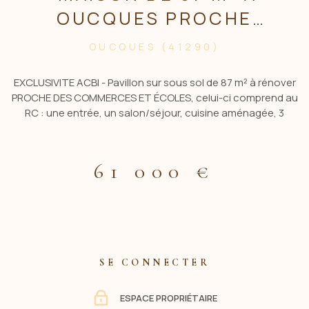
OUCQUES PROCHE
COMMODITÉS - IDEAL
OUCQUES (41290)
INVESTISSEUR
EXCLUSIVITE ACBI - Pavillon sur sous sol de 87 m² à rénover
PROCHE DES COMMERCES ET ÉCOLES, celui-ci comprend au
RC : une entrée, un salon/séjour, cuisine aménagée, 3
chambres, salle d'eau et WC. Au sous sol vous disposez d'un
espace buanderie, atelier et garage. Le tout sur un terrain de
702 m². Pour plus de renseignements contacter ACBI
61 000 €
0660549495 Les informations sur les risques auxquels est
exposé ce bien sont disponibles sur le site
:www.georisques.gouv.fr
SE CONNECTER
ESPACE PROPRIÉTAIRE