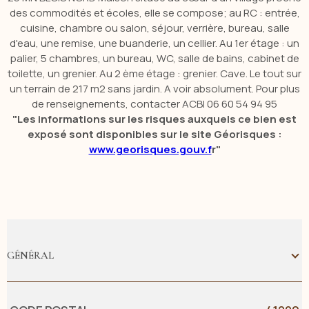
des commodités et écoles, elle se
compose;
au
RC
:
entrée,
cuisine, chambre ou salon, séjour, verrière, bureau, salle
d'eau, une remise, une buanderie, un cellier.
Au 1er étage :
un
palier, 5 chambres, un bureau, WC, salle de bains, cabinet de
toilette, un grenier.
Au
2 ème
étage :
grenier.
Cave.
Le tout sur
un terrain de 217 m2 sans jardin. A voir absolument.
Pour plus
de renseignements, contacter
ACBI
06 60 54 94 95
"Les informations sur les risques auxquels ce bien est
exposé sont disponibles sur le site Géorisques :
www.georisques.gouv.f
r"
GÉNÉRAL
Caractérisque
Valeurs