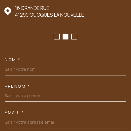
16 GRANDE RUE
41290
OUCQUES LA NOUVELLE
NOM *
TRAD_MELTEM_VOSCOORDONN
PRÉNOM *
EMAIL *