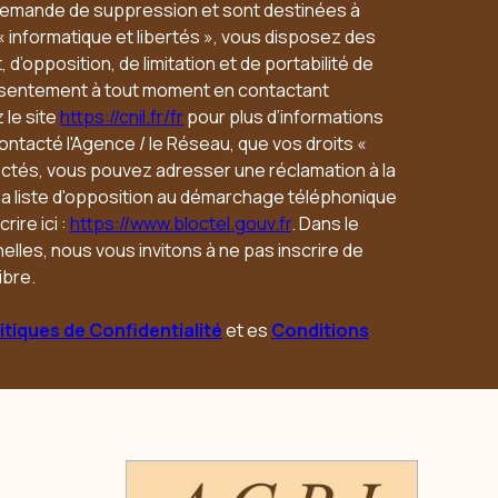
 demande de suppression et sont destinées à
« informatique et libertés », vous disposez des
 d’opposition, de limitation et de portabilité de
nsentement à tout moment en contactant
 le site
https://cnil.fr/fr
pour plus d’informations
contacté l'Agence / le Réseau, que vos droits «
ectés, vous pouvez adresser une réclamation à la
 la liste d'opposition au démarchage téléphonique
rire ici :
https://www.bloctel.gouv.fr
. Dans le
lles, nous vous invitons à ne pas inscrire de
ibre.
itiques de Confidentialité
et es
Conditions