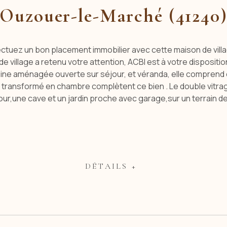
Ouzouer-le-Marché (41240
ez un bon placement immobilier avec cette maison de villag
 de village a retenu votre attention, ACBI est à votre disposi
sine aménagée ouverte sur séjour, et véranda, elle comprend ég
transformé en chambre complètent ce bien . Le double vitrage a
 cour,une cave et un jardin proche avec garage,sur un terrai
DÉTAILS +