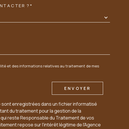
ONTACTER ?*
DEMANDE
Tél: 02 54 23 76 54
06 60 54 94 95
sarl.acbi@orange.fr
1 PLACE DE L'EGLISE OUZOUER LE MARCHÉ
alité et des informations relatives au traitement de mes
41240
BEAUCE LA ROMAINE
ENVOYER
e sont enregistrées dans un fichier informatisé
ant du traitement pour la gestion de la
u qui reste Responsable du Traitement de vos
tement repose sur l'intérêt légitime de l'Agence