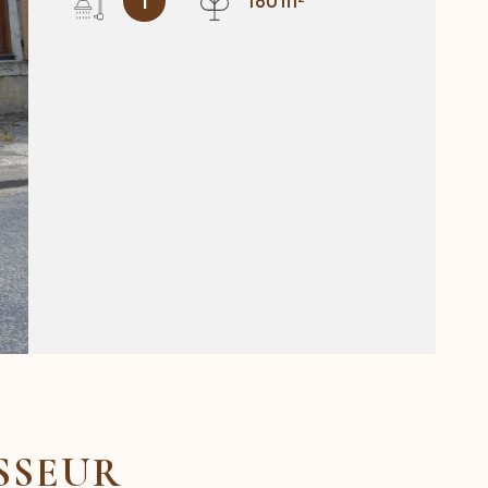
1
180 m²
ISSEUR