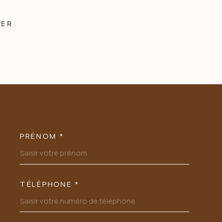
MER
PRÉNOM *
OORDONNEES
TÉLÉPHONE *