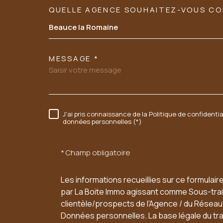
QUELLE AGENCE SOUHAITEZ-VOUS C
TRAD_MELTEM_VORE
Tél: 02 54 23 89 03
Beauce la Romaine
06 60 54 94 95
MESSAGE *
sarl.acbi@orange.fr
37 FAUBOURG CHARTRAIN
J'ai pris connaissance de la Politique de confidenti
RÈGLEMENTATION
données personnelles (*)
41100
VENDOME
* Champ obligatoire
Les informations recueillies sur ce formulair
par La Boite Immo agissant comme Sous-trait
clientèle/prospects de l'Agence / du Résea
Données personnelles. La base légale du trai