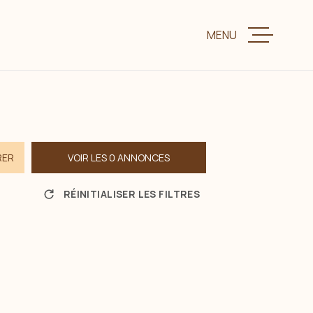
MENU
VENTE
LOCATION
RER
VOIR LES
0
ANNONCES
CHARME ET P
RÉINITIALISER LES FILTRES
ESTIMER VOTR
BIENS VENDUS