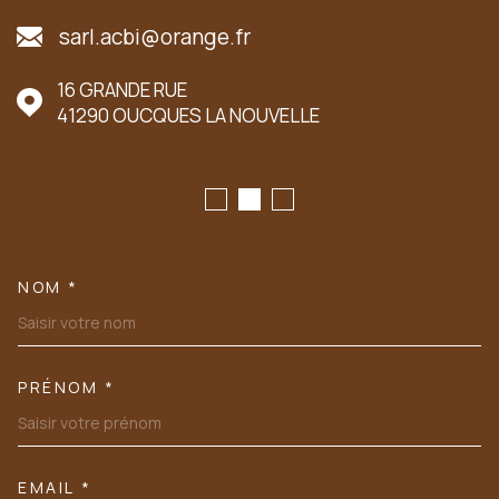
sarl.acbi@orange.fr
16 GRANDE RUE
41290
OUCQUES LA NOUVELLE
NOM *
TRAD_MELTEM_VOSCOORDONN
PRÉNOM *
EMAIL *