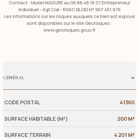
Contact : Muriel MADURE au 06 88 48 16 07 Entrepreneur
Individuel - Agt Cial - RSAC BLOIS N° 907 451 876
Les informations sur les risques auxquels ce bien est exposé
sont disponibles sur le site Géorisques :
www.georisques.gouv.fr
GÉNÉRAL
Caractérisque
Valeurs
CODE POSTAL
41360
SURFACE HABITABLE (M²)
200 M²
SURFACE TERRAIN
4 201 M²