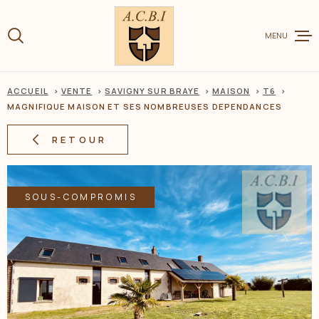
Aller
Aller
Aller
Aller
à
à
au
au
:
MENU
la
menu
contenu
recherche
principal
ACCUEIL
VENTE
SAVIGNY SUR BRAYE
MAISON
T6
VENTE
MAGNIFIQUE MAISON ET SES NOMBREUSES DEPENDANCES
RETOUR
LOCATION
SOUS-COMPROMIS
CHARME ET
ESTIMER V
BIEN
BIENS VEN