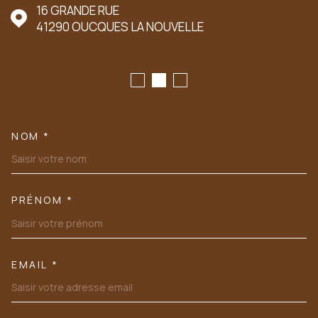
16 GRANDE RUE
41290
OUCQUES LA NOUVELLE
NOM *
TRAD_MELTEM_VOSCOORDONN
PRÉNOM *
EMAIL *