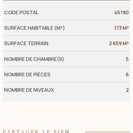
Caractérisque
Valeurs
CODE POSTAL
45190
SURFACE HABITABLE (M²)
173 M²
SURFACE TERRAIN
2 659 M²
NOMBRE DE CHAMBRE(S)
5
NOMBRE DE PIÈCES
6
NOMBRE DE NIVEAUX
2
PARTAGER LE BIEN