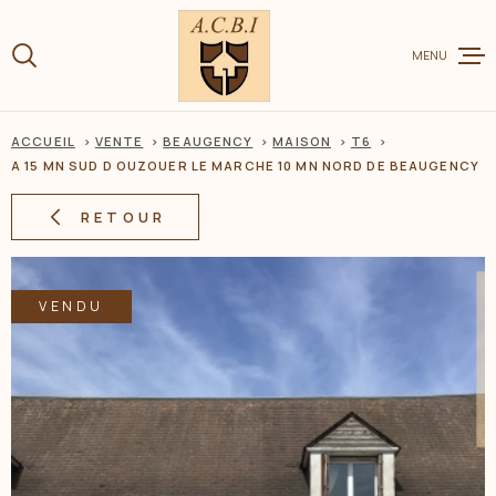
Aller
Aller
Aller
Aller
à
à
au
au
:
MENU
la
menu
contenu
recherche
principal
ACCUEIL
VENTE
BEAUGENCY
MAISON
T6
VENTE
A 15 MN SUD D OUZOUER LE MARCHE 10 MN NORD DE BEAUGENCY
RETOUR
LOCATION
VENDU
CHARME ET
ESTIMER V
BIEN
BIENS VEN