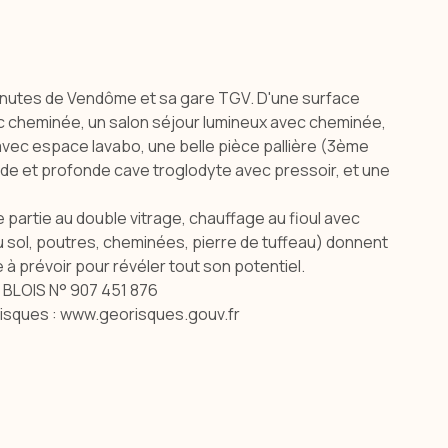
e minutes de Vendôme et sa gare TGV. D'une surface
c cheminée, un salon séjour lumineux avec cheminée,
avec espace lavabo, une belle pièce pallière (3ème
ande et profonde cave troglodyte avec pressoir, et une
 partie au double vitrage, chauffage au fioul avec
au sol, poutres, cheminées, pierre de tuffeau) donnent
à prévoir pour révéler tout son potentiel.
C BLOIS N° 907 451 876
orisques : www.georisques.gouv.fr