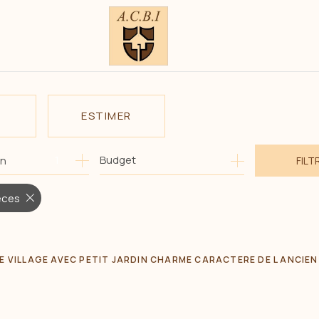
ESTIMER
1
Budget
on
FILT
E
O PRO
èces
E VILLAGE AVEC PETIT JARDIN CHARME CARACTERE DE L ANCIEN