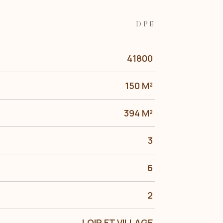
DPE
41800
150 M²
394 M²
3
6
2
LOIR ET VILLAGE