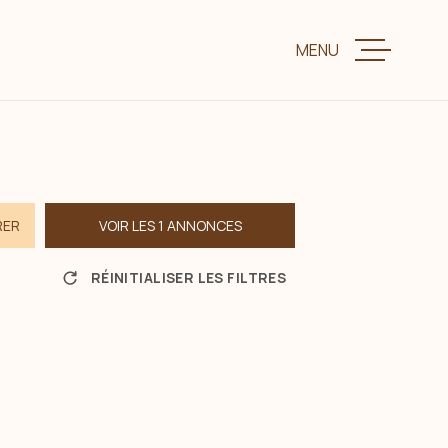
MENU
VENTE
LOCATION
RER
VOIR LES
1
ANNONCES
CHARME ET P
RÉINITIALISER LES FILTRES
ESTIMER VOTR
BIENS VENDUS