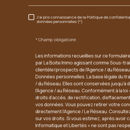
37 FAUBOURG CHARTRAIN
J'ai pris connaissance de la Politique de confidenti
RÈGLEMENTATION
données personnelles (*)
41100
VENDOME
* Champ obligatoire
Les informations recueillies sur ce formulair
par La Boite Immo agissant comme Sous-trait
clientèle/prospects de l'Agence / du Résea
Données personnelles. La base légale du trai
/ du Réseau. Elles sont conservées jusqu'à
l'Agence / au Réseau. Conformément à la loi 
droits d’accès, de rectification, d’effacement,
vos données. Vous pouvez retirer votre co
directement l’Agence / Le Réseau. Consultez
sur vos droits. Si vous estimez, après avoir 
Informatique et Libertés » ne sont pas resp