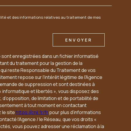
1 PLACE DE L'EGLISE OUZOUER LE MARCHÉ
alité et des informations relatives au traitement de mes
41240
BEAUCE LA ROMAINE
ENVOYER
e sont enregistrées dans un fichier informatisé
ant du traitement pour la gestion de la
u qui reste Responsable du Traitement de vos
tement repose sur l'intérêt légitime de l'Agence
 demande de suppression et sont destinées à
« informatique et libertés », vous disposez des
 d’opposition, de limitation et de portabilité de
nsentement à tout moment en contactant
 le site
https://cnil.fr/fr
pour plus d’informations
contacté l'Agence / le Réseau, que vos droits «
ectés, vous pouvez adresser une réclamation à la