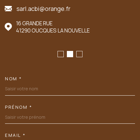
sarl.acbi@orange.fr
16 GRANDE RUE
41290
OUCQUES LA NOUVELLE
NOM *
TRAD_MELTEM_VOSCOORDONN
PRÉNOM *
EMAIL *