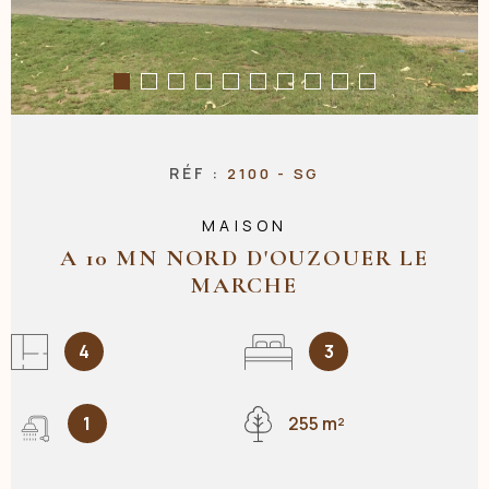
NOS AGENC
CONTACT
RÉF :
2100 - SG
MAISON
A 10 MN NORD D'OUZOUER LE
MARCHE
4
3
1
255 m²