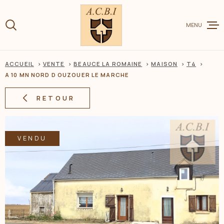
Aller
Aller
Aller
Aller
à
à
au
au
:
MENU
la
menu
contenu
recherche
principal
ACCUEIL
VENTE
BEAUCE LA ROMAINE
MAISON
T4
VENTE
A 10 MN NORD D OUZOUER LE MARCHE
RETOUR
LOCATION
VENDU
CHARME ET
ESTIMER V
BIEN
BIENS VEN