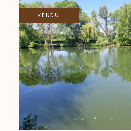
souhaitez visiter ce bien ou en découvrir d'autre
l'agence immobilière ACBI.078
VENDU
VOIR LE BIEN