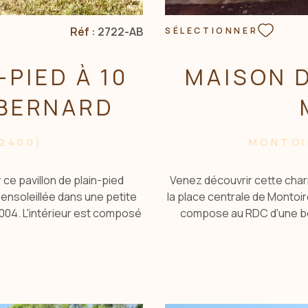
Réf :
2722-AB
SÉLECTIONNER
-PIED À 10
MAISON D
-BERNARD
2400)
MONTOI
ce pavillon de plain-pied
Venez découvrir cette charm
ensoleillée dans une petite
la place centrale de Montoi
04. L'intérieur est composé
compose au RDC d'une bel
ce cuisine et un espace nuit
chambre, une salle d'
ez d'une terrasse vue sur la
aménageable en 3ème chamb
 parking privative pour garer
total se compose d'une bell
695 m2 avec un puits. Ce type
WC. Les exterieurs de ce bi
sition immobilière. Si vous
des regards, avec accès à