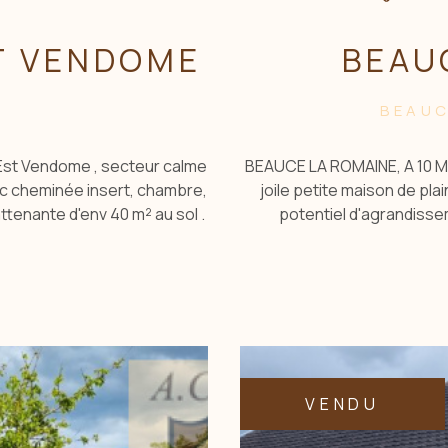
ST VENDOME
BEAU
)
BEAUC
 Est Vendome , secteur calme
BEAUCE LA ROMAINE, A 10 M
ec cheminée insert, chambre,
joile petite maison de pla
ttenante d'env 40 m² au sol .
potentiel d'agrandisse
aux de renovation. Trés joli
aménagée, pièce à vivre, 
r les risques auquels est
Garage. Ecurie. Grange. Cave
es: www.georisques.gouv.fr .
CONTACTER Christine BO
rmations sur les risques
informations sur les risque
sur le site Géorisques
site ge
VENDU