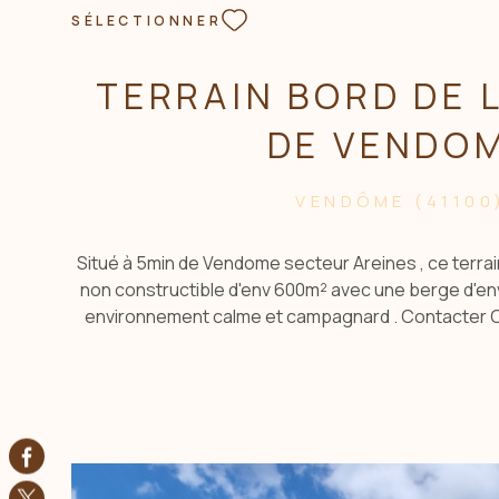
SÉLECTIONNER
TERRAIN BORD DE L
DE VENDO
VENDÔME (41100
Situé à 5min de Vendome secteur Areines , ce terrain
non constructible d'env 600m² avec une berge d'en
environnement calme et campagnard . Contacter
ACBI . Les informations sur les risques auxquel
disponibles sur le site georisques : www.georisques
les risques auxquels ce bien est exposé sont dispon