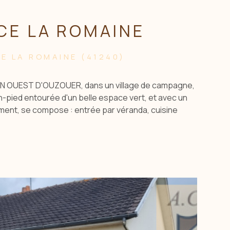
CE LA ROMAINE
E LA ROMAINE (41240)
N OUEST D'OUZOUER, dans un village de campagne,
in-pied entourée d'un belle espace vert, et avec un
ment, se compose : entrée par véranda, cuisine
2 chambres, salle d'eau, wc. Grenier aménageable.
. Puits. Poulailler. Le tout sur un terrain de 890 m2.
YER au 0660549495 / sarl.acbi@orange.fr. Les
s auquels ce bien est exposé sont disponibles sur le
oriques: www.georisques.gouv.fr