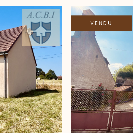
Budget
FILT
E
VENDU
O PRO