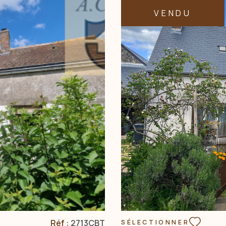
VENDU
Réf :
2713CBT
SÉLECTIONNER