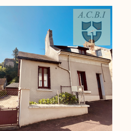
NOS AGENCES
RER
VOIR LES
624
ANNONCES
CONTACT
RÉINITIALISER LES FILTRES
VOIR LE BIEN