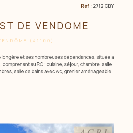
Réf :
2712 CBY
EST DE VENDOME
VENDÔME (41100)
le longère et ses nombreuses dépendances, située a
 comprenant au RC : cuisine, séjour, chambre, salle
mbres, salle de bains avec wc, grenier aménageable.
ble, atelier. Cour devant, jardin derrière, puits. Le
7 M2 - Les informations sur les risques auquels est
ible sur le site georisques: www.georisques.gouv.fr
t CBLOT 0619208617 Agence ACBI