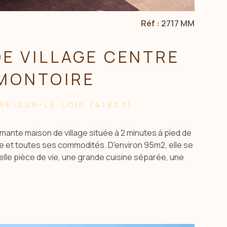
Réf :
2717 MM
E VILLAGE CENTRE
MONTOIRE
RE-SUR-LE-LOIR (41800)
ante maison de village située à 2 minutes à pied de
re et toutes ses commodités. D'environ 95m2, elle se
le pièce de vie, une grande cuisine séparée, une
eau, un WC. A l'étage, 2 chambres et un grenier
re, suite parentale ou salle de bain. Le sous-sol
e pièce avec cheminée, une chaufferie, une cave, un
en se composent d'une belle cour intérieure à l'abri
 un hangar d'environ 50m2 faisant office de double