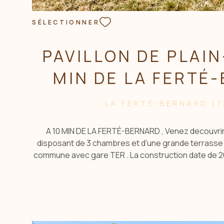
SÉLECTIONNER
PAVILLON DE PLAIN
MIN DE LA FERTÉ
LA FERTÉ-BERNARD (7
A 10 MIN DE LA FERTÉ-BERNARD , Venez decouvrir 
disposant de 3 chambres et d'une grande terrasse 
commune avec gare TER . La construction date de 20
d'une salle de bain, un coin salon de 25m², un espa
comprenant 3 chambres. À l'extérieur, vous disposer
campagne . La maison vous fait profiter d'une aire de
sa voiture et d'un garage. Le tout sur un terrain de 
de bien est tout à fait adapté à une première acqui