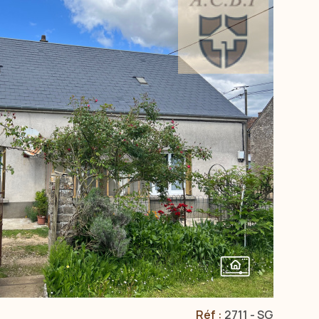
VOIR LE BIEN
Réf :
2711 - SG