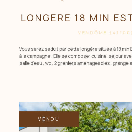
LONGERE 18 MIN E
VENDÔME (41100
Vous serez seduit par cette longére située à 18 min
à la campagne . Elle se compose: cuisine, séjour av
salle d'eau , wc , 2 greniers amenageables , grange a
Toiture refaite en 2010. Ce bien necessite des trav
terrain arboré d'env 1600m² . Les informations su
exposé ce bien sont disponible sur le site georisqu
Contacter CBLOT 0619208617 agenceACBI Les info
auxquels ce bien est exposé sont disponibles 
VENDU