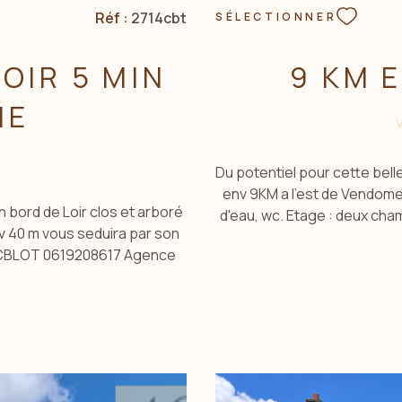
Réf :
2714cbt
SÉLECTIONNER
OIR 5 MIN
9 KM 
ME
)
Du potentiel pour cette bel
env 9KM a l'est de Vendome,
 bord de Loir clos et arboré
d'eau, wc. Etage : deux cha
v 40 m vous seduira par son
Garage, grange, ancienne éta
 CBLOT 0619208617 Agence
tout sur un terrain de 253
s est exposé ce bien sont
exposé ce bien sont dispon
.gouv.fr Les informations sur
_ Contac
ibles sur le site Géorisques