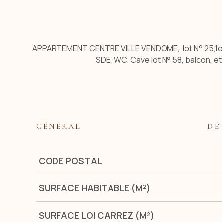
APPARTEMENT CENTRE VILLE VENDOME, lot N° 25,1er 
SDE, WC. Cave lot N° 58, balcon, e
GÉNÉRAL
DÉ
Caractérisque
Valeurs
CODE POSTAL
SURFACE HABITABLE (M²)
SURFACE LOI CARREZ (M²)