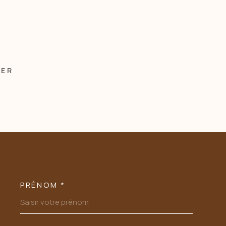
MER
PRÉNOM *
OORDONNEES