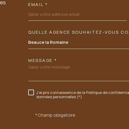
les
EMAIL *
QUELLE AGENCE SOUHAITEZ-VOUS C
TRAD_MELTEM_VORE
Tél: 02 54 23 89 03
Beauce la Romaine
06 60 54 94 95
MESSAGE *
sarl.acbi@orange.fr
37 FAUBOURG CHARTRAIN
J'ai pris connaissance de la Politique de confidenti
RÈGLEMENTATION
données personnelles (*)
41100
VENDOME
* Champ obligatoire