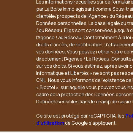
Les informations recueillies sur ce formulair
par La Boite Immo agissant comme Sous-trait
clientèle/prospects de l'Agence / du Résea
Données personnelles. La base légale du trai
/ du Réseau. Elles sont conservées jusqu'à
l'Agence / au Réseau. Conformément à la loi 
droits d’accès, de rectification, d’effacement,
vos données. Vous pouvez retirer votre co
directement l’Agence / Le Réseau. Consultez
sur vos droits. Si vous estimez, après avoir 
Informatique et Libertés » ne sont pas resp
CNIL. Nous vous informons de l’existence de
« Bloctel », sur laquelle vous pouvez vous insc
cadre de la protection des Données personne
Données sensibles dans le champ de saisie l
Ce site est protégé par reCAPTCHA, les
Pol
d'utilisation
de Google s'appliquent.