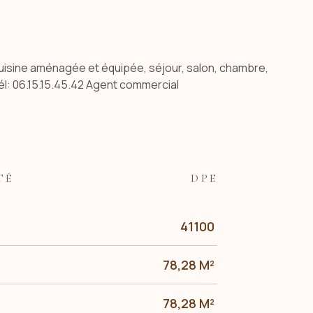
sine aménagée et équipée, séjour, salon, chambre,
él: 06.15.15.45.42 Agent commercial
TÉ
DPE
41100
78,28 M²
78,28 M²