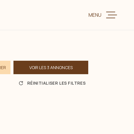
MENU
VENTE
LOCATION
RER
VOIR LES
3
ANNONCES
CHARME ET P
RÉINITIALISER LES FILTRES
ESTIMER VOTR
BIENS VENDUS