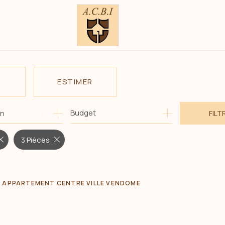
ESTIMER
1
Budget
on
FILT
E
O PRO
3 Pièces
APPARTEMENT CENTRE VILLE VENDOME