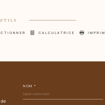
UTILS
ECTIONNER
CALCULATRICE
IMPRI
NOM *
TRAD_MELTEM_VOSC
 de