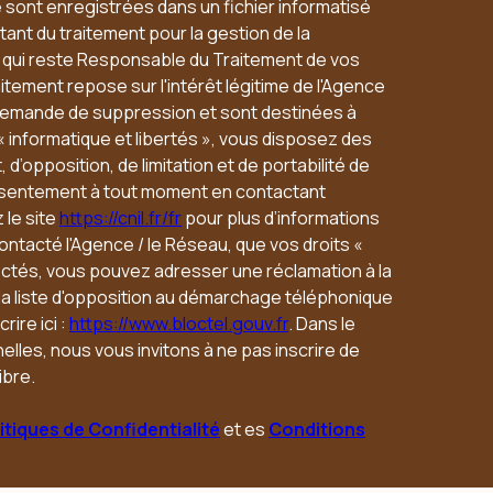
e sont enregistrées dans un fichier informatisé
ant du traitement pour la gestion de la
u qui reste Responsable du Traitement de vos
tement repose sur l'intérêt légitime de l'Agence
 demande de suppression et sont destinées à
« informatique et libertés », vous disposez des
 d’opposition, de limitation et de portabilité de
nsentement à tout moment en contactant
 le site
https://cnil.fr/fr
pour plus d’informations
contacté l'Agence / le Réseau, que vos droits «
ectés, vous pouvez adresser une réclamation à la
 la liste d'opposition au démarchage téléphonique
rire ici :
https://www.bloctel.gouv.fr
. Dans le
lles, nous vous invitons à ne pas inscrire de
ibre.
itiques de Confidentialité
et es
Conditions