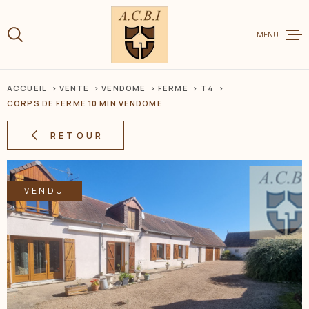
Aller
Aller
Aller
Aller
à
à
au
au
:
MENU
la
menu
contenu
recherche
principal
ACCUEIL
VENTE
VENDOME
FERME
T4
VENTE
CORPS DE FERME 10 MIN VENDOME
RETOUR
LOCATION
VENDU
CHARME ET
ESTIMER V
BIEN
BIENS VEN