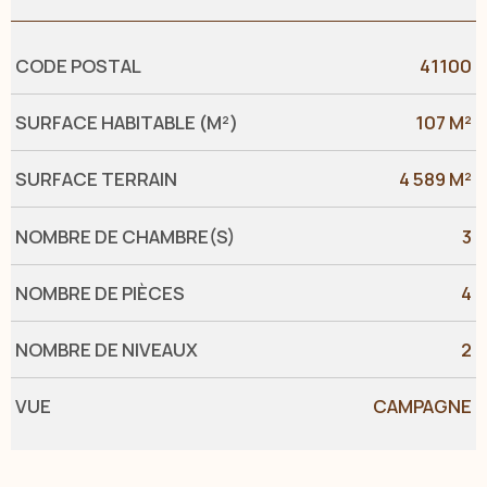
Caractérisque
Valeurs
CODE POSTAL
41100
SURFACE HABITABLE (M²)
107 M²
SURFACE TERRAIN
4 589 M²
NOMBRE DE CHAMBRE(S)
3
NOMBRE DE PIÈCES
4
NOMBRE DE NIVEAUX
2
VUE
CAMPAGNE