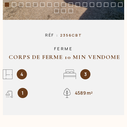
NOS AGENC
RÉF :
2356CBT
CONTACT
FERME
CORPS DE FERME 10 MIN VENDOME
4
3
1
4589 m²