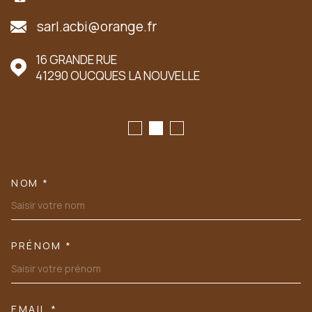
sarl.acbi@orange.fr
16 GRANDE RUE
41290
OUCQUES LA NOUVELLE
NOM *
TRAD_MELTEM_VOSCOORDONN
PRÉNOM *
EMAIL *