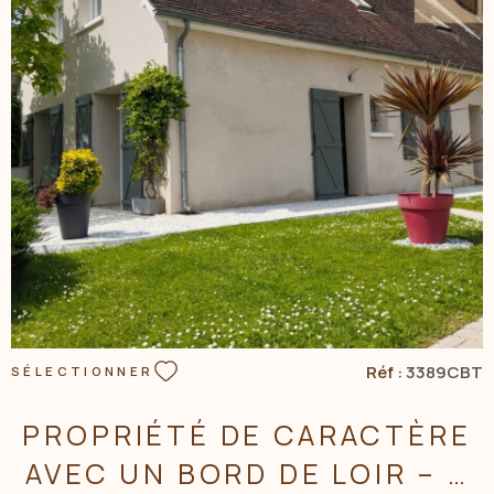
La proprièté bénéficie également de deux belles caves
troglodytes temoin du patrimoine et du caractère singulier
du secteur, ainsi que de plusieurs dépendances offrant de
nombreuses possibilités d'aménagement,de rangements ou
de création d'espaces supplémentaires selon vos envies.
Une proprièté pleine de charme et de potentiel, idéalement
VOIR LE BIEN
située à proximité immediate des commodités de l'hyper
centre, tout en bénificiant d'un environnement calme et
intimiste. Une maison rare sur le marché, qui saura séduire les
amateurs de charme, d'espace et de patrimoine. A découvrir
sans tarder !! Contactez Nicolas Colliot au 07 77 23 28 33 ou
par mail ncolliot.acbi@gmail.com Agent commercial au
R.S.A.C de Blois 505 331 199. Les informations auxquels le bien
est exposé sont disponible sur le site Géorisques
www.georisque.gouv.fr
Réf :
3389CBT
SÉLECTIONNER
PROPRIÉTÉ DE CARACTÈRE
AVEC UN BORD DE LOIR – À