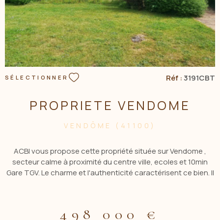
Réf :
3191CBT
SÉLECTIONNER
PROPRIETE VENDOME
VENDÔME (41100)
ACBI vous propose cette propriété située sur Vendome ,
secteur calme à proximité du centre ville, ecoles et 10min
Gare TGV. Le charme et l'authenticité caractérisent ce bien. Il
se compose d'une maison principale d'env 172 m² hab Au RC:
entrée, cuisine aménagée/equipée, salle à manger, salon
cathédrale avec sa majestueuse cheminée et son coin
498 000 €
bilbiotheque, suite parentale avec dressing et salle de bains