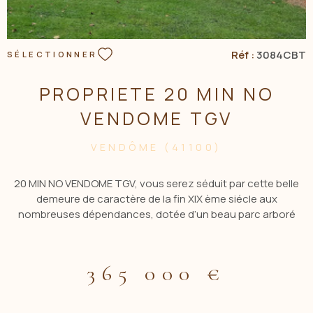
Réf :
3084CBT
SÉLECTIONNER
PROPRIETE 20 MIN NO
VENDOME TGV
VENDÔME (41100)
20 MIN NO VENDOME TGV, vous serez séduit par cette belle
demeure de caractère de la fin XIX ème siécle aux
nombreuses dépendances, dotée d’un beau parc arboré
clos de murs sans vis à vis et d’une piscine . Elle comprend, au
rez de chaussée une première entrée donnant accès direct
à la cuisine et un salon avec cheminée et à une partie du 1er
365 000 €
étage composée d'un palier desservant 2 chambres et une
salle d'eau avec wc. La deuxième entrée vous permettra
d'accéder à un bureau en RC et aux 2 étages comprenant 5