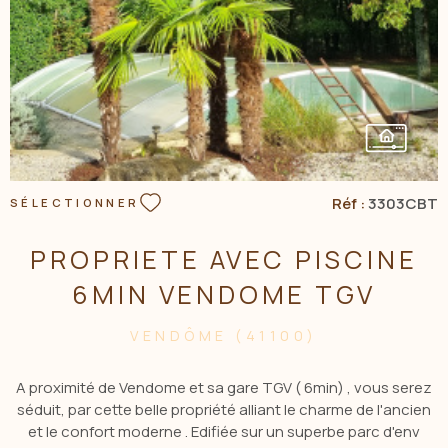
informations sur les risques auxquels est exposé ce bien
sont disponible sur le site: www.georisques.gouv.fr Les
informations sur les risques auxquels ce bien est exposé
sont disponibles sur le site Géorisques
Réf :
3303CBT
SÉLECTIONNER
PROPRIETE AVEC PISCINE
6MIN VENDOME TGV
VENDÔME (41100)
A proximité de Vendome et sa gare TGV ( 6min) , vous serez
séduit, par cette belle propriété alliant le charme de l'ancien
et le confort moderne . Edifiée sur un superbe parc d'env