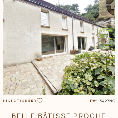
NOS AGENC
CONTACT
VOIR LE BIEN
Réf :
3427NC
SÉLECTIONNER
BELLE BÂTISSE PROCHE