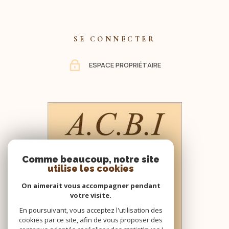
chambres et 2 salles de bains avec wc et une salle d'eau wc.
Dans le prolongement de la maison , se trouvent deux pièces
faisant office de cellier et un garage. A la suite partie aile : une
SE CONNECTER
salle de jeux ou pièce d'été d'env 40 m². Une grange d'env 90
m² et un parking à la sortie de la propriété complètent ce bien
de charme et d'exception. Parc arboré, Puits. Le tout sur un
ESPACE PROPRIÉTAIRE
terrain d'env 4600m². Contacter CBLOT 0619208617 Agence
ACBI Les informations sur les risques auxquels est exposé ce
bien sont disponibles sur le site: www.georisques.gouv.fr Les
informations sur les risques auxquels ce bien est exposé
sont disponibles sur le site Géorisques
Comme beaucoup, notre site
utilise les cookies
On aimerait vous accompagner pendant
votre visite.
En poursuivant, vous acceptez l'utilisation des
cookies par ce site, afin de vous proposer des