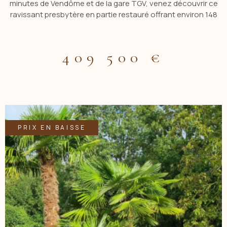
minutes de Vendôme et de la gare TGV, venez découvrir ce
ravissant presbytère en partie restauré offrant environ 148
m² habitables, niché dans un parc arboré au calme absolu
Cette propriété de caractère séduit par son authenticité, ses
volumes et son environnement privilégié. Elle dispose
409 500 €
également de dépendances, d’un ru paysagé, d’une cave
voûtée et d’une agréable terrasse idéale pour profiter des
beaux jours La maison comprend au rez-de-chaussée une
entrée, une cuisine aménagée ouverte sur la salle à manger
avec accès direct à la terrasse, un salon chaleureux avec
cheminée avec poele à bois ainsi qu’un WC indépendant Au
premier étage, le palier dessert une chambre avec salle d’eau
PRIX EN BAISSE
privative, une seconde chambre avec dressing ainsi qu’une
salle de bains avec douche et WC Le deuxième étage
propose un bureau, une chambre et un petit grenier
aménageable offrant un potentiel supplémentaire À
l’extérieur, le parc arboré offre un cadre verdoyant et paisible.
Une dépendance permet d’envisager de nombreux projets.
Un bien rare, idéal pour les amoureux de l’ancien recherchant
calme, charme et proximité des commodités et des axes
VOIR LE BIEN
rapides Contacter CBLOT Agence ACBI 0619208617 Les