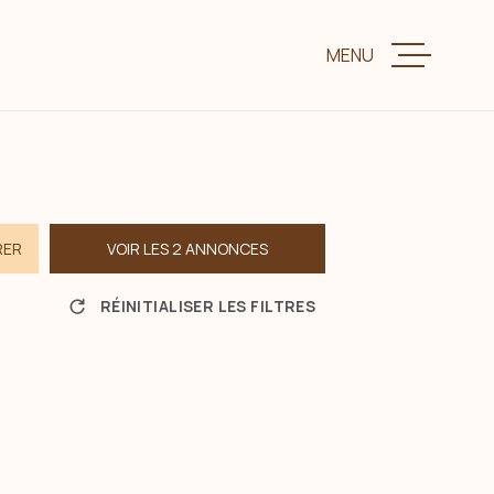
MENU
VENTE
LOCATION
RER
VOIR LES
2
ANNONCES
CHARME ET P
RÉINITIALISER LES FILTRES
ESTIMER VOTR
BIENS VENDUS