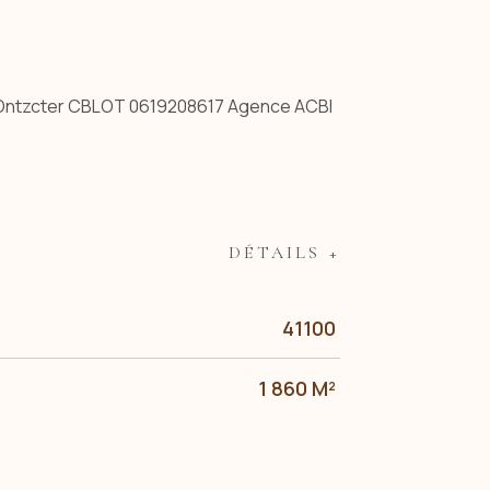
, COntzcter CBLOT 0619208617 Agence ACBI
DÉTAILS +
41100
1 860 M²