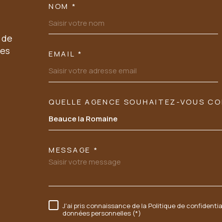
NOM *
TRAD_MELTEM_VOSC
 de
les
EMAIL *
QUELLE AGENCE SOUHAITEZ-VOUS C
TRAD_MELTEM_VORE
Tél: 02 54 23 89 03
Beauce la Romaine
06 60 54 94 95
MESSAGE *
sarl.acbi@orange.fr
37 FAUBOURG CHARTRAIN
J'ai pris connaissance de la Politique de confidenti
RÈGLEMENTATION
données personnelles (*)
41100
VENDOME