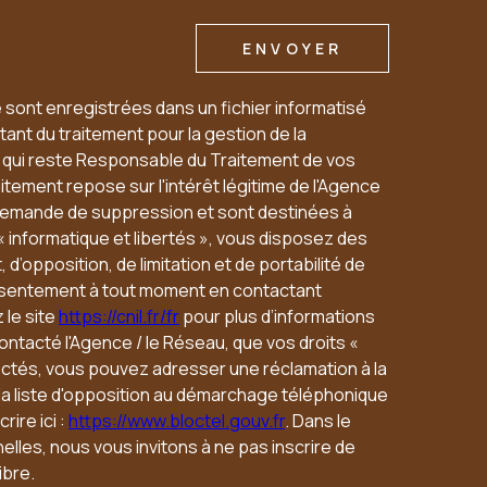
ENVOYER
e sont enregistrées dans un fichier informatisé
ant du traitement pour la gestion de la
u qui reste Responsable du Traitement de vos
tement repose sur l'intérêt légitime de l'Agence
 demande de suppression et sont destinées à
« informatique et libertés », vous disposez des
 d’opposition, de limitation et de portabilité de
nsentement à tout moment en contactant
 le site
https://cnil.fr/fr
pour plus d’informations
contacté l'Agence / le Réseau, que vos droits «
ectés, vous pouvez adresser une réclamation à la
 la liste d'opposition au démarchage téléphonique
rire ici :
https://www.bloctel.gouv.fr
. Dans le
lles, nous vous invitons à ne pas inscrire de
ibre.