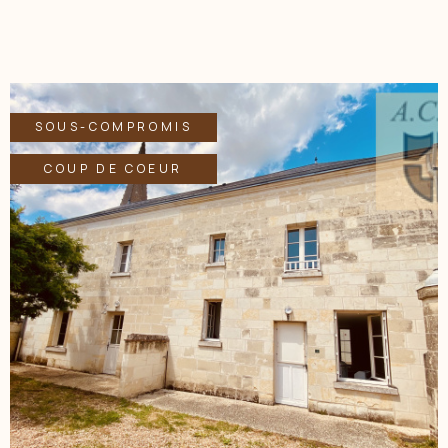
parcelle de terrain de 133 m². cette maison nécessitera un
relookage mais habitable de suite.La maison est reliée au
tout à l’égout. Pour toutes informations complémentaires,
appelez Gilles VALENTE au 06.72.35.68.64 ou par mail :
gvalente.acbi@gmail.com . Agent commercial , R.S.A.C de
Blois 512 362 906. Les informations sur les risques auxquels
SOUS-COMPROMIS
est exposé ce bien sont disponibles sur le site géorisques
www.géorisque.gouv.fr
COUP DE COEUR
VOIR LE BIEN