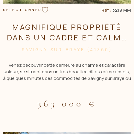
Réf :
3219 MM
SÉLECTIONNER
MAGNIFIQUE PROPRIÉTÉ
DANS UN CADRE ET CALME
EXCEPTIONNELS
SAVIGNY-SUR-BRAYE (41360)
Venez découvrir cette demeure au charme et caractère
unique, se situant dans un très beau lieu dit au calme absolu,
à quelques minutes des commodités de Savigny sur Braye ou
Montoire, et 25 min de Vendôme et sa gare TGV. Entre son
esprit cottage à l'exterieur, et son caractère chatelain à
l'interieur, cette maison chargée d'histoire vous transporte
363 000 €
dans un monde à part. Elle se compose d'un superbe séjour
de 60m2 avec cheminée, une grande salle à manger, une
cuisine aménagée avec cellier & buanderie, une chambre
avec SDB et dressing, un bureau, une entrée avec dressing,
un WC séparé. L'étage accessible par un superbe escalier