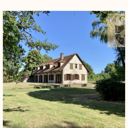
habitables : une grande pièce de vie avec espace cuisine, et
un WC séparé en RDC, 2 chambres, une salle d'eau et 1 WC au
second, et un grand grenier aménageable au dernier étage.
Les maisons donnent sur une cour commune d'environ
700m2 offrant en complément une grande grange (usage de
garage possible), un atelier et un débarras. Les projets
peuvent être multiples : investissement locatif sur une des
maisons ou l'ensemble, projet d'habitation avec intérieurs
indépendants, ou réunion des deux maisons en une ! A visiter
sans tarder ! Contact : Muriel MADURE au 06 88 48 16 07
Entrepreneur Individuel - Agt Cial - RSAC BLOIS N° 907 451 876
Les informations sur les risques auxquels ce bien est exposé
VOIR LE BIEN
sont disponibles sur le site Géorisques :
www.georisques.gouv.fr