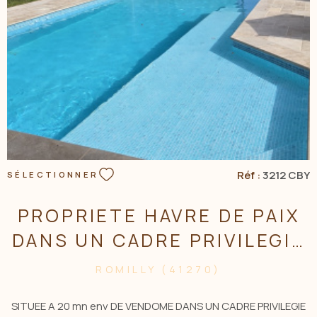
VOIR LE BIEN
Réf :
3212 CBY
SÉLECTIONNER
PROPRIETE HAVRE DE PAIX
DANS UN CADRE PRIVILEGIE
- IDEAL GITES
ROMILLY (41270)
SITUEE A 20 mn env DE VENDOME DANS UN CADRE PRIVILEGIE