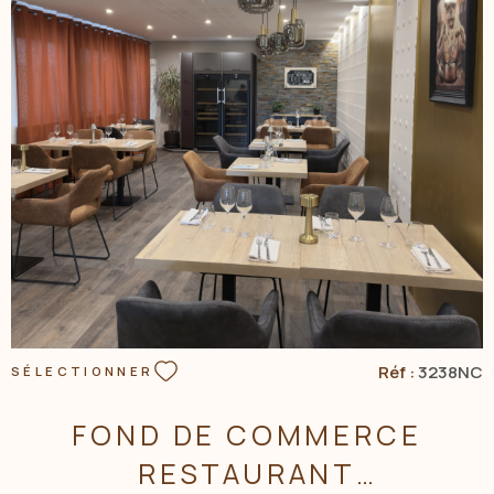
Contactez Nicolas Colliot au 07 77 23 28 33 ou par mail
ncolliot.acbi@gmail.com Agent commercial au R.S.A.C de
Blois 505 331 199. Les informations sur les risques auxquels
est exposé ce bien sont disponibles sur le site Géorisques
www.georisque.gouv.fr
VOIR LE BIEN
Réf :
3238NC
SÉLECTIONNER
FOND DE COMMERCE
RESTAURANT