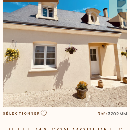
3628m2, offrant à la fois espace, intimité et calme total. Le
jardin se complète d'une petite marre naturelle, d'un puits en
eau, et d'une petite cave. La maison a fait l'objet d'une
rénovation de qualité et offre de belles prestations tant
esthétiques qu'énergétiques et techniques (chaudière
granulé autonome, poêle/cuisinière bois, huisseries DV, fibre
installée...). Rare sur le marché, cette maison coup de coeur
habitable de suite saura vous conquérir si vous êtes à la
VOIR LE BIEN
recherche d'un lieu de caractère, chaleureux et aux beaux
volumes. Contact : Muriel MADURE au 06 88 48 16 07
Entrepreneur Individuel - Agt Cial - RSAC BLOIS N° 907 451 876
Les informations sur les risques auxquels ce bien est exposé
sont disponibles sur le site Géorisques :
www.georisques.gouv.fr Les informations sur les risques
auxquels ce bien est exposé sont disponibles sur le site
Géorisques
Réf :
3202 MM
SÉLECTIONNER