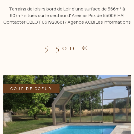
Terrains de loisirs bord de Loir d'une surface de 566m² à
607m² situés sur le secteur d' Areines.Prix de 5500€ HAI
Contacter CBLOT 0619208617 Agence ACBI Les informations
sur les risques auxquels est exposé ce bien sont disponibles
sur le site: www.georisques.gouv.fr Les informations sur les
risques auxquels ce bien est exposé sont disponibles sur le
5 500 €
site Géorisques
COUP DE COEUR