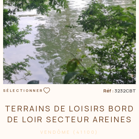
www.georisque.gouv.fr
VOIR LE BIEN
Réf :
3232CBT
SÉLECTIONNER
TERRAINS DE LOISIRS BORD
DE LOIR SECTEUR AREINES
VENDÔME (41100)