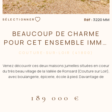
Réf :
3220 MM
SÉLECTIONNER
BEAUCOUP DE CHARME
POUR CET ENSEMBLE IMMO
DE DEUX MAISONS ET...
COUTURE-SUR-LOIR (41800)
Venez découvrir ces deux maisons jumelles situées en coeur
du très beau village de la Vallée de Ronsard (Couture sur Loir),
avec boulangerie, épicerie, école à pied. Davantage de
commodités à 15 min à Montoire ou La Chartre, et Vendôme
et sa gare TGV à 35 min. Charmantes avec leur façades en
pierre de tuffeau et leurs moulures, elles proposent toutes
189 000 €
deux des intérieurs en trés bon état, avec de bonnes
prestations énergétiques, prêtes à emmenager. Elles se
composent de manière identique, avec environ 78m2