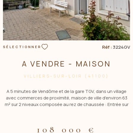
Réf :
3224GV
SÉLECTIONNER
A VENDRE - MAISON
VILLIERS-SUR-LOIR (41100)
A 5 minutes de Vendôme et de la gare TGV, dans un village
avec commerces de proximité, maison de ville d'environ 63
m² sur 2 niveaux composée au rez de chaussée : Entrée sur
cuisine aménagée et équipée, séjour avec cheminée insert,
salle d'eau + wc, cave voutée. A l'étage : Palier, 2 chambres,
toilettes. A l'extérieur : Terrasse avec store banne, garage et
108 000 €
pièce technique avec acces extérieur. Le tout sur une