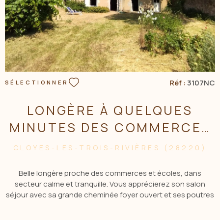
Réf :
3107NC
SÉLECTIONNER
LONGÈRE À QUELQUES
MINUTES DES COMMERCES
ET ÉCOLES
CLOYES-LES-TROIS-RIVIÈRES (28220)
Belle longère proche des commerces et écoles, dans
secteur calme et tranquille. Vous apprécierez son salon
séjour avec sa grande cheminée foyer ouvert et ses poutres
apparentes. Deux chambres, et une autre pièce pouvant
donner création à une salle de douche. Une buanderie, un