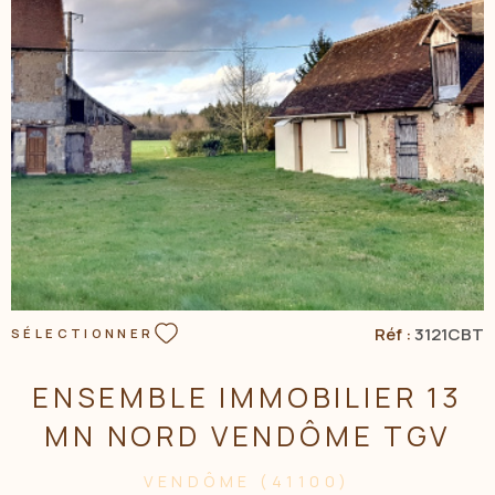
site Géorisques
VOIR LE BIEN
Réf :
3121CBT
SÉLECTIONNER
ENSEMBLE IMMOBILIER 13
MN NORD VENDÔME TGV
VENDÔME (41100)