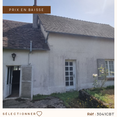
faisant office de cellier et un garage. A la suite partie aile : une
salle de jeux ou pièce d'été d'env 40 m². Une grange d'env 90
PRIX EN BAISSE
m² et un parking à la sortie de la propriété complètent ce bien
de charme et d'exception. Parc arboré, Puits. Le tout sur un
terrain d'env 4600m². Contacter CBLOT 0619208617 Agence
ACBI Les informations sur les risques auxquels est exposé ce
bien sont disponibles sur le site: www.georisques.gouv.fr Les
informations sur les risques auxquels ce bien est exposé
sont disponibles sur le site Géorisques
VOIR LE BIEN
Réf :
3041CBT
SÉLECTIONNER