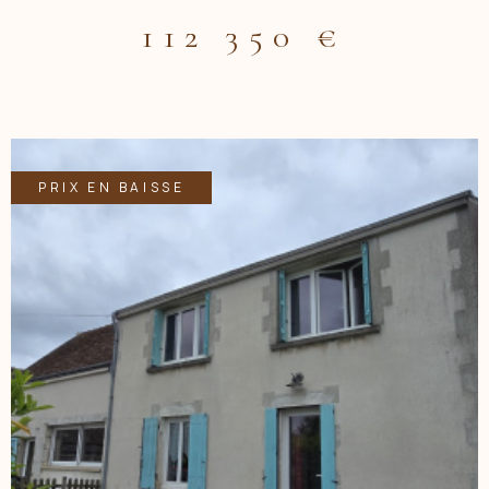
grand garage et une dépendance attenante. Possibilité
112 350 €
d'aménager les combles. Vous recherchez calme et
tranquilité , le terrain de presque 3000m² avec vue sur les
champs , vous donnera la possibilité de profiter pleinement
de celle-ci! Contactez Nicolas COLLIOT au 0777232833 ou
par mail ncolliot.acbi@gmail.com , entrepreneur individuel -
Agt commercial R.S.A.C de Blois 505 331 199. Les informations
sur les risques auxquels est exposés ce bien sont
PRIX EN BAISSE
disponibles sur le site Georisques www.georisques.gouv.fr
VOIR LE BIEN