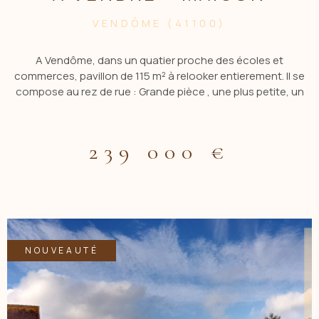
VENDÔME (41100)
A Vendôme, dans un quatier proche des écoles et
commerces, pavillon de 115 m² à relooker entierement. Il se
compose au rez de rue : Grande pièce , une plus petite, un
garage, une salle d'eau, un wc, une véranda, cave. Cet
espace est idéal pour une activité liberale. A l'étage : Grande
entrée, séjour (cheminée), cuisine aménagée, 2 chambres,
239 000 €
salle de bains, toilettes. Au 3 ème niveaux : Palier , chambre
avec point d'eau et toilettes, grenier pouvant etre aménagé.
A l'extérieur : Balcon, abris de jardin , le tout sur une surface
de 648 m² clos et arboré. Tout à l'égout, huisseries double
vitrage pvc avec volets roulants, chauffage fuel. Bien
recherché, à visiter rapidement . Pour une visite, contactez
Gilles VALENTE au 06 72 35 68 64 ou par mail :
NOUVEAUTÉ
gvalente.acbi@gmail.com Les informations sur les risques
auxquels est exposé ce bien sont disponibles sur le site
georisques: www.georisques.gouv.fr Les informations sur les
risques auxquels ce bien est exposé sont disponibles sur le