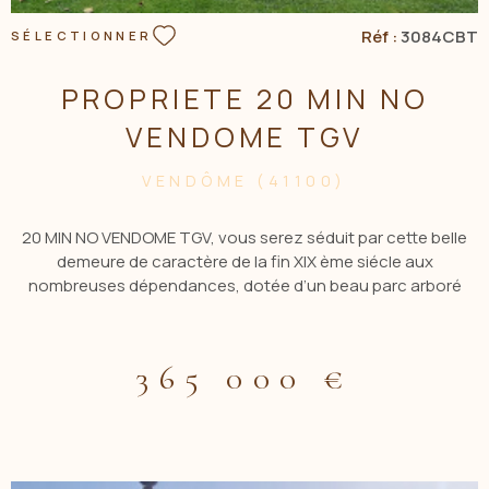
Réf :
3084CBT
SÉLECTIONNER
PROPRIETE 20 MIN NO
VENDOME TGV
VENDÔME (41100)
20 MIN NO VENDOME TGV, vous serez séduit par cette belle
demeure de caractère de la fin XIX ème siécle aux
nombreuses dépendances, dotée d’un beau parc arboré
clos de murs sans vis à vis et d’une piscine . Elle comprend, au
rez de chaussée une première entrée donnant accès direct
à la cuisine et un salon avec cheminée et à une partie du 1er
365 000 €
étage composée d'un palier desservant 2 chambres et une
salle d'eau avec wc. La deuxième entrée vous permettra
d'accéder à un bureau en RC et aux 2 étages comprenant 5
chambres et 2 salles de bains avec wc et une salle d'eau wc.
Dans le prolongement de la maison , se trouvent deux pièces