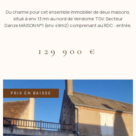
Du charme pour cet ensemble immobilier de deux maisons,
situé à env 13 mn au nord de Vendome TGV. Secteur
Danze.MAISON N°1 (env 49m2) comprenant au RDC : entrée,
cuisine ouverte, salon/séjour, chambre avec dressing, salle
de bains avec wc. ETAGE : chambre. garage et grange
attenants. MAISON N°2 à renover ( env 100 m2) comprenant
129 900 €
au RDC : Entrée, salon/séjour avec cheminée, cuisine, cellier.
ETAGE : Palier, salle d'eau avec wc, 2 chambres. Grenier
aménageable. 2 Dépendances. Assainissement individuel
aux normes sur l'ensemble Le tout sur un terrain de 2261 m2.
Contacter CBLOT 06.19.20.86.17 - Mail : cblot.acbi@gmail.com.
Les informations sur les risques auxquels ce bien est exposé
sont disponibles sur le site Géorisques :
PRIX EN BAISSE
www.georisques.gouv.fr