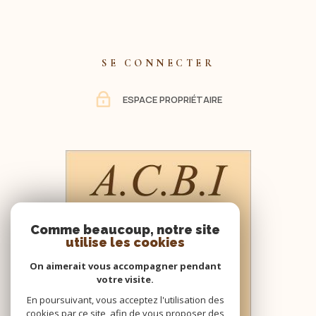
informations sur les risques auxquels ce bien est exposé
sont disponibles sur le site Géorisques :
www.georisques.gouv.fr Pour plus de renseignements
contacter ACBI 0660549495 sarl.acbi@orange.f Les
SE CONNECTER
informations sur les risques auxquels ce bien est exposé
sont disponibles sur le site Géorisques
ESPACE PROPRIÉTAIRE
Comme beaucoup, notre site
utilise les cookies
On aimerait vous accompagner pendant
votre visite.
En poursuivant, vous acceptez l'utilisation des
cookies par ce site, afin de vous proposer des