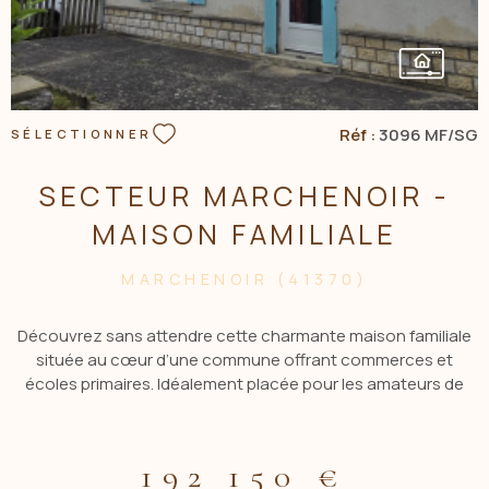
Réf :
3096 MF/SG
SÉLECTIONNER
SECTEUR MARCHENOIR -
MAISON FAMILIALE
MARCHENOIR (41370)
Découvrez sans attendre cette charmante maison familiale
située au cœur d’une commune offrant commerces et
écoles primaires. Idéalement placée pour les amateurs de
nature, elle permet de profiter de belles balades en forêt. Elle
se compose : Rez-de-chaussée : entrée, cuisine aménagée
avec cellier, pièce à vivre chaleureuse avec poêle à bois et
192 150 €
mezzanine, bureau, salle d'eau et WC. À l’étage : 3 chambres