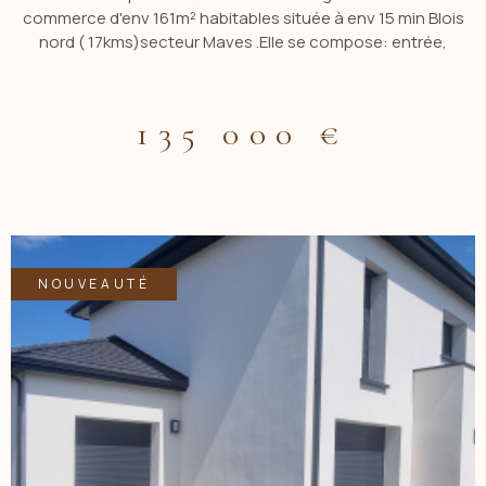
commerce d'env 161m² habitables située à env 15 min Blois
nord ( 17kms)secteur Maves .Elle se compose: entrée,
cuisine d'env 19 m², salle à manger, salon d'env 26m², piéce
d'été avec cheminée d'env 25 m², chambre, salle d'eau,
cabinet de toilette . Etage: palier, 3 grandes chambres dont
135 000 €
une avec salle de bains, bureau. Grenier amenageables. Cour
à l'arriére( pas de jardin). Cave voutée . Chaufferie . Garage
avec grenier au dessus. Chauffage pompe à chaleur , double
vitrage pvc, tout à l'égout. Classement DPE C. Contacter
CBLOT 0619208617 Agence ACBI. Les informations sur les
risques auxquels est exposé ce bien sont disponibles sur le
site georisque: www.georisques.gouv.fr Les informations sur
NOUVEAUTÉ
les risques auxquels ce bien est exposé sont disponibles sur
le site Géorisques
VOIR LE BIEN