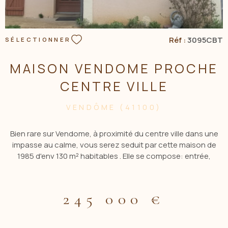
Réf :
3095CBT
SÉLECTIONNER
MAISON VENDOME PROCHE
CENTRE VILLE
VENDÔME (41100)
Bien rare sur Vendome, à proximité du centre ville dans une
impasse au calme, vous serez seduit par cette maison de
1985 d'env 130 m² habitables . Elle se compose: entrée,
cuisine aménagée/equipée, salon/séjour d'env 33 m² avec
accés direct à la terrasse, chambre avec sa salle de bain
privative, wc avec lave mains, accés direct au garage d'env
245 000 €
23 m². Etage: palier desservant 3 chambres( 17, 11, 10 m² env) ,
salle d'eau, dressing , wc.Tout à l'égout, pas d'anomalie
electrique. Terrain clos et arboré d'env 428m². Contacter