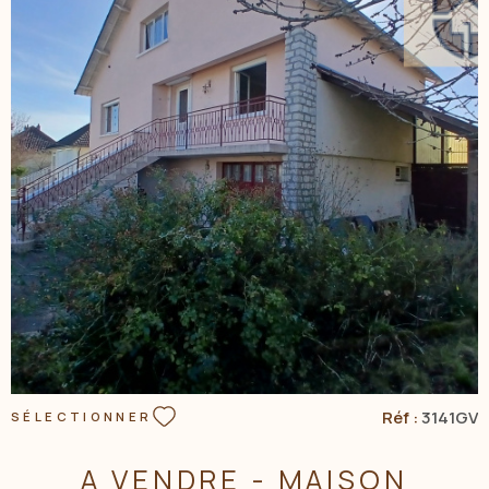
NOS AGENC
CONTACT
VOIR LE BIEN
Réf :
3141GV
SÉLECTIONNER
A VENDRE - MAISON