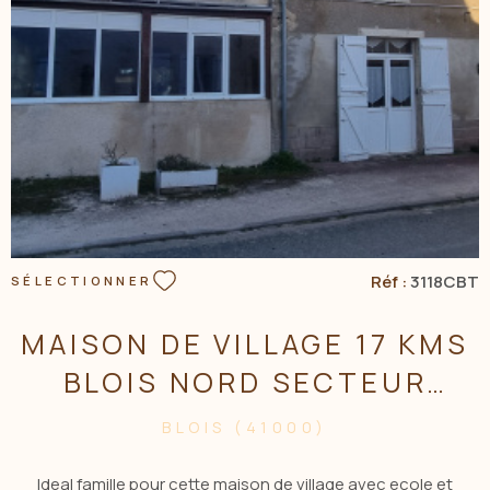
VOIR LE BIEN
Réf :
3118CBT
SÉLECTIONNER
MAISON DE VILLAGE 17 KMS
BLOIS NORD SECTEUR
MAVES
BLOIS (41000)
Ideal famille pour cette maison de village avec ecole et