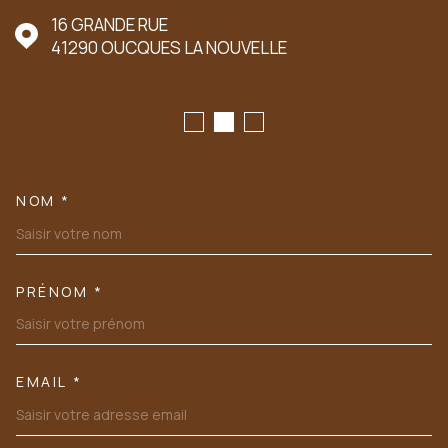
16 GRANDE RUE
41290
OUCQUES LA NOUVELLE
NOM *
TRAD_MELTEM_VOSCOORDONN
PRÉNOM *
EMAIL *