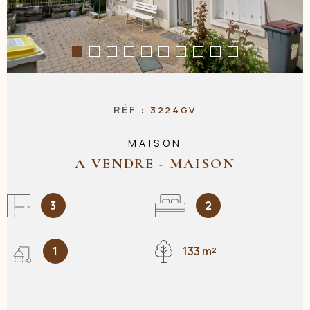
NOS AGENC
CONTACT
RÉF :
3224GV
MAISON
A VENDRE - MAISON
3
2
1
133 m²