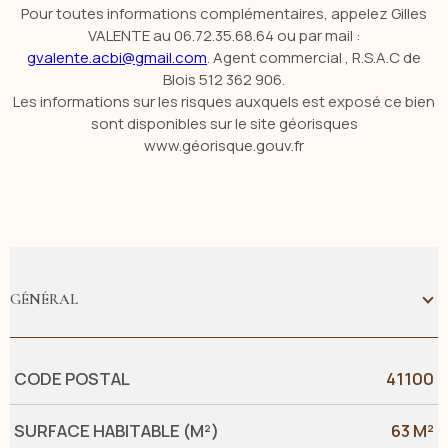
Pour toutes informations complémentaires, appelez Gilles
VALENTE au 06.72.35.68.64 ou par mail :
gvalente.acbi@gmail.com
. Agent commercial , R.S.A.C de
Blois 512 362 906.
Les informations sur les risques auxquels est exposé ce bien
sont disponibles sur le site géorisques
www.géorisque.gouv.fr
GÉNÉRAL
Caractérisque
Valeurs
CODE POSTAL
41100
SURFACE HABITABLE (M²)
63 M²