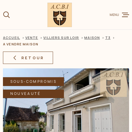
Aller
Aller
Aller
Aller
à
à
au
au
:
MENU
la
menu
contenu
recherche
principal
ACCUEIL
VENTE
VILLIERS SUR LOIR
MAISON
T3
VENTE
A VENDRE MAISON
RETOUR
LOCATION
SOUS-COMPROMIS
CHARME ET
NOUVEAUTÉ
ESTIMER V
BIEN
BIENS VEN