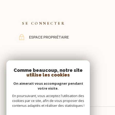
salle d'eau et 1 WC au second, et un grand greni
étage. Les maisons donnent sur une cour commune 
complément une grande grange (usage de garage p
débarras. Les projets peuvent être multiples : inves
SE CONNECTER
maisons ou l'ensemble, projet d'habitation avec i
réunion des deux maisons en une ! A visiter sans 
ESPACE PROPRIÉTAIRE
MADURE au 06 88 48 16 07 Entrepreneur Individuel - 
451 876 Les informations sur les risques auxquel
disponibles sur le site Géorisques : www.
Comme beaucoup, notre site
utilise les cookies
On aimerait vous accompagner pendant
votre visite.
En poursuivant, vous acceptez l'utilisation des
cookies par ce site, afin de vous proposer des
contenus adaptés et réaliser des statistiques !