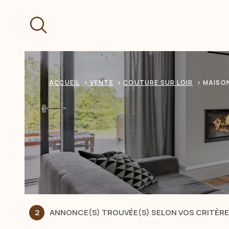
Aller
Aller
Aller
Aller
à
à
au
au
:
la
menu
contenu
recherche
principal
ACCUEIL
VENTE
COUTURE SUR LOIR
MAISO
2
ANNONCE(S) TROUVÉE(S) SELON VOS CRITÈR
ACHETER
LOUER