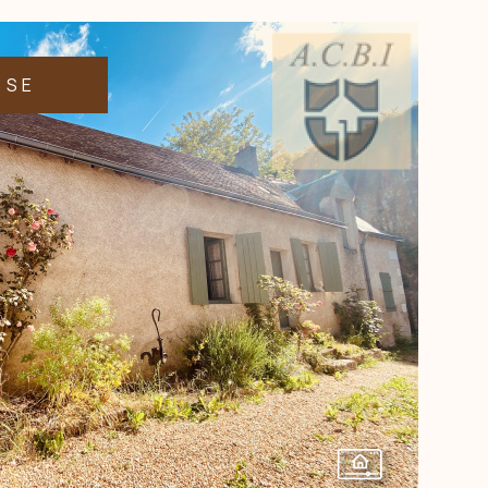
NOS AGENCES
RER
VOIR LES
2
ANNONCES
SSE
CONTACT
RÉINITIALISER LES FILTRES
VOIR LE BIEN