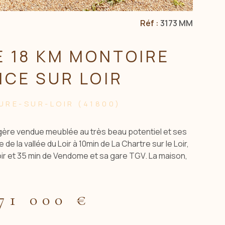
Réf :
3173 MM
 18 KM MONTOIRE
CE SUR LOIR
RE-SUR-LOIR (41800)
gère vendue meublée au très beau potentiel et ses
 de la vallée du Loir à 10min de La Chartre sur le Loir,
oir et 35 min de Vendome et sa gare TGV. La maison,
ed pour environ 74 m² habitables, se compose d'un
vec une cheminée ouverte, une cuisine, une belle
re chambre traversante ou bureau, une salle d'eau
71 000 €
n grenier sur toute la surface aménageable. Un joli
on, 2 caves troglodytes et un puits complètent le bien.