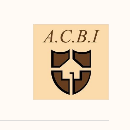
rénovation sont à prevoir. Contact : Muriel MADURE
eur Individuel - Agt Cial - RSAC BLOIS N° 907 451 876
isques auxquels ce bien est exposé sont disponibles
 Géorisques : www.georisques.gouv.fr