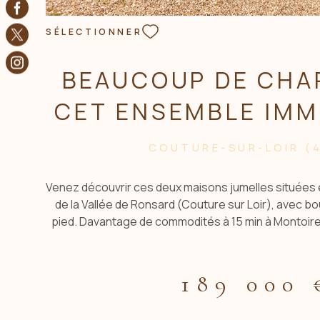
SÉLECTIONNER
BEAUCOUP DE CHA
CET ENSEMBLE IMM
MAISONS ET
COUTURE-SUR-LOIR (
Venez découvrir ces deux maisons jumelles situées e
de la Vallée de Ronsard (Couture sur Loir), avec bo
pied. Davantage de commodités à 15 min à Montoir
et sa gare TGV à 35 min. Charmantes avec leur faça
leurs moulures, elles proposent toutes deux des in
avec de bonnes prestations énergétiques, prêt
189 000 
composent de manière identique, avec environ 78
pièce de vie avec espace cuisine, et un WC sépa