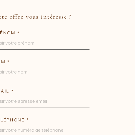
tte offre vous intéresse ?
ÉNOM *
OM *
AIL *
LÉPHONE *