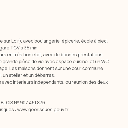
sur Loir), avec boulangerie, épicerie, école à pied.
gare TGV à 35 min.
eurs en trés bon état, avec de bonnes prestations
e grande pièce de vie avec espace cuisine, et un WC
étage. Les maisons donnent sur une cour commune
un atelier et un débarras.
on avec intérieurs indépendants, ou réunion des deux
C BLOIS N° 907 451 876
orisques : www.georisques.gouv.fr