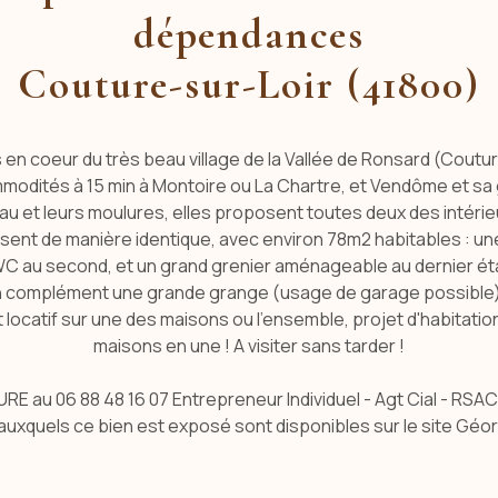
dépendances
Couture-sur-Loir (41800)
n coeur du très beau village de la Vallée de Ronsard (Couture 
odités à 15 min à Montoire ou La Chartre, et Vendôme et sa 
u et leurs moulures, elles proposent toutes deux des intéri
nt de manière identique, avec environ 78m2 habitables : un
1 WC au second, et un grand grenier aménageable au dernier 
n complément une grande grange (usage de garage possible), 
 locatif sur une des maisons ou l'ensemble, projet d'habitati
maisons en une ! A visiter sans tarder !
RE au 06 88 48 16 07 Entrepreneur Individuel - Agt Cial - RSA
 auxquels ce bien est exposé sont disponibles sur le site Gé