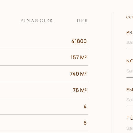
ce
FINANCIER
DPE
PR
41800
157 M²
N
740 M²
EM
78 M²
4
TÉ
6