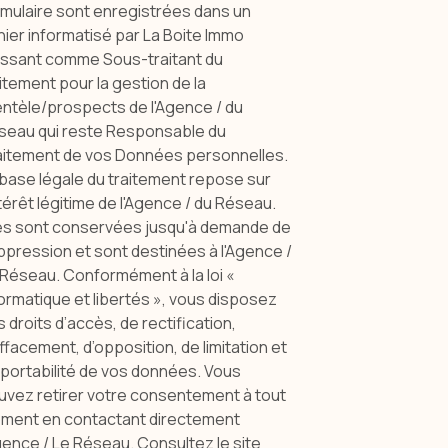
rmulaire sont enregistrées dans un
hier informatisé par La Boite Immo
issant comme Sous-traitant du
itement pour la gestion de la
entèle/prospects de l'Agence / du
seau qui reste Responsable du
aitement de vos Données personnelles.
 base légale du traitement repose sur
ntérêt légitime de l'Agence / du Réseau.
les sont conservées jusqu'à demande de
pression et sont destinées à l'Agence /
 Réseau. Conformément à la loi «
ormatique et libertés », vous disposez
 droits d’accès, de rectification,
ffacement, d’opposition, de limitation et
 portabilité de vos données. Vous
uvez retirer votre consentement à tout
ment en contactant directement
gence / Le Réseau. Consultez le site