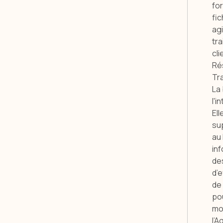
fo
fic
ag
tra
cli
Ré
Tr
La
l'i
El
sup
au
inf
des
d’e
de
po
mo
l’A