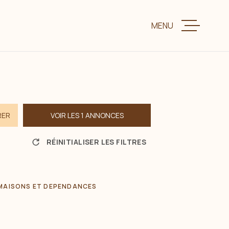
MENU
VENTE
LOCATION
RER
VOIR LES
1
ANNONCES
CHARME ET P
RÉINITIALISER LES FILTRES
ESTIMER VOTR
 MAISONS ET DEPENDANCES
BIENS VENDUS