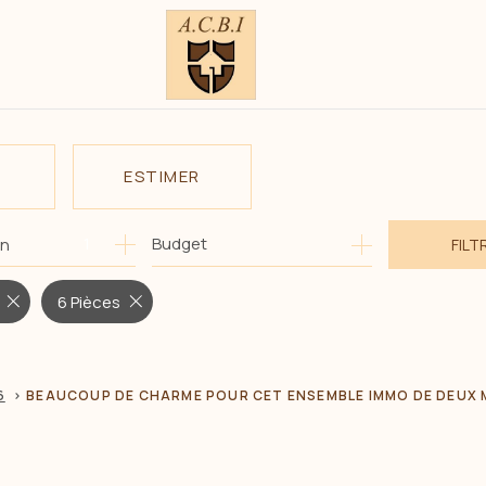
ESTIMER
1
Budget
on
FILT
E
O PRO
6 Pièces
6
BEAUCOUP DE CHARME POUR CET ENSEMBLE IMMO DE DEUX