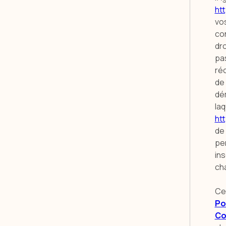
htt
vos
con
dro
pa
réc
de 
dé
laq
htt
de
per
in
cha
Ce
Po
Co