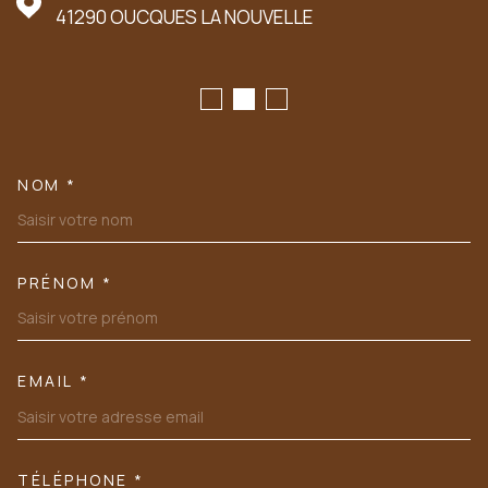
41290
OUCQUES LA NOUVELLE
NOM *
TRAD_MELTEM_VOSCOORDONN
PRÉNOM *
EMAIL *
TÉLÉPHONE *