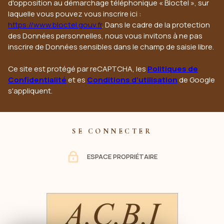
d'opposition au démarchage téléphonique « Bloctel », sur
laquelle vous pouvez vous inscrire ici :
https://www.bloctel.gouv.fr
. Dans le cadre de la protection
des Données personnelles, nous vous invitons à ne pas
inscrire de Données sensibles dans le champ de saisie libre.
Ce site est protégé par reCAPTCHA, les
Politiques de
Confidentialité
et es
Conditions d'utilisation
de Google
s'appliquent.
SE CONNECTER
ESPACE PROPRIÉTAIRE