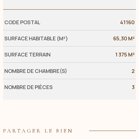
Caractérisque
Valeurs
CODE POSTAL
41160
SURFACE HABITABLE (M²)
65,30 M²
SURFACE TERRAIN
1 375 M²
NOMBRE DE CHAMBRE(S)
2
NOMBRE DE PIÈCES
3
PARTAGER LE BIEN