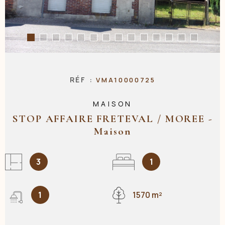
NOS AGENC
CONTACT
RÉF :
VMA10000725
MAISON
STOP AFFAIRE FRETEVAL / MOREE -
Maison
3
1
1
1570 m²