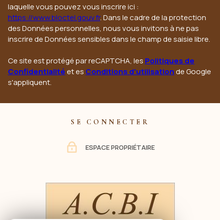
laquelle vous pouvez vous inscrire ici :
https://www.bloctel.gouv.fr
. Dans le cadre de la protection
des Données personnelles, nous vous invitons à ne pas
inscrire de Données sensibles dans le champ de saisie libre.
Ce site est protégé par reCAPTCHA, les
Politiques de
Confidentialité
et es
Conditions d'utilisation
de Google
s'appliquent.
SE CONNECTER
ESPACE PROPRIÉTAIRE