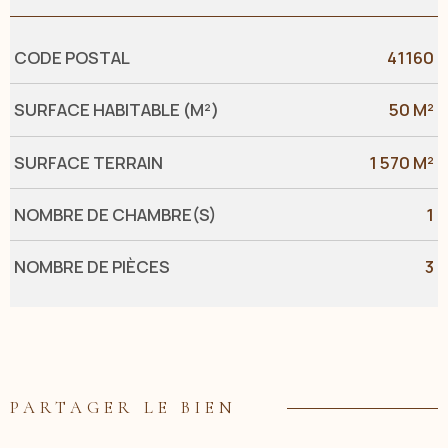
Caractérisque
Valeurs
CODE POSTAL
41160
SURFACE HABITABLE (M²)
50 M²
SURFACE TERRAIN
1 570 M²
NOMBRE DE CHAMBRE(S)
1
NOMBRE DE PIÈCES
3
PARTAGER LE BIEN