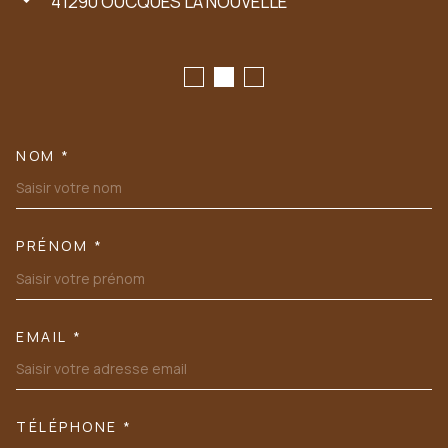
41290
OUCQUES LA NOUVELLE
NOM *
TRAD_MELTEM_VOSCOORDONN
PRÉNOM *
EMAIL *
TÉLÉPHONE *