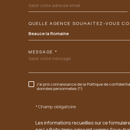
QUELLE AGENCE SOUHAITEZ-VOUS C
TRAD_MELTEM_VORE
Tél: 02 54 23 89 03
Beauce la Romaine
06 60 54 94 95
MESSAGE *
sarl.acbi@orange.fr
37 FAUBOURG CHARTRAIN
J'ai pris connaissance de la Politique de confidenti
RÈGLEMENTATION
données personnelles (*)
41100
VENDOME
* Champ obligatoire
Les informations recueillies sur ce formulair
par La Boite Immo agissant comme Sous-trait