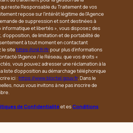
u qui reste Responsable du Traitement de vos
tement repose sur l'intérêt légitime de l'Agence
 demande de suppression et sont destinées à
« informatique et libertés », vous disposez des
 d’opposition, de limitation et de portabilité de
nsentement à tout moment en contactant
 le site
https://cnil.fr/fr
pour plus d’informations
contacté l'Agence / le Réseau, que vos droits «
ectés, vous pouvez adresser une réclamation à la
 la liste d'opposition au démarchage téléphonique
rire ici :
https://www.bloctel.gouv.fr
. Dans le
lles, nous vous invitons à ne pas inscrire de
ibre.
itiques de Confidentialité
et es
Conditions