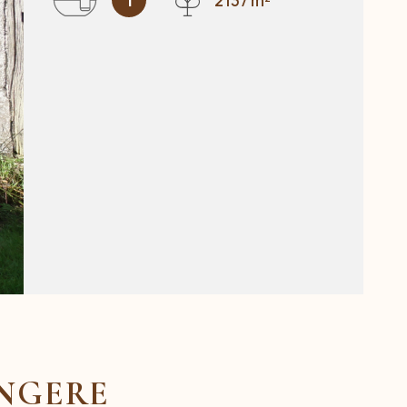
1
2137 m²
ONGERE