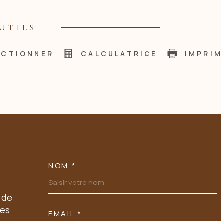
UTILS
ECTIONNER
CALCULATRICE
IMPRI
NOM *
TRAD_MELTEM_VOSC
 de
les
EMAIL *