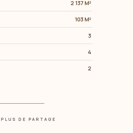
2 137 M²
103 M²
3
4
2
PLUS DE PARTAGE