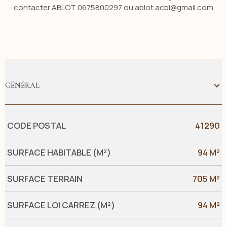
contacter ABLOT 0675800297 ou ablot.acbi@gmail.com
GÉNÉRAL
Caractérisque
Valeurs
CODE POSTAL
41290
SURFACE HABITABLE (M²)
94 M²
SURFACE TERRAIN
705 M²
SURFACE LOI CARREZ (M²)
94 M²