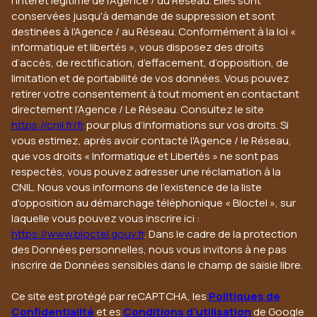
l'intérêt légitime de l'Agence / du Réseau. Elles sont
conservées jusqu'à demande de suppression et sont
destinées à l'Agence / au Réseau. Conformément à la loi «
informatique et libertés », vous disposez des droits
d’accès, de rectification, d’effacement, d’opposition, de
limitation et de portabilité de vos données. Vous pouvez
retirer votre consentement à tout moment en contactant
directement l’Agence / Le Réseau. Consultez le site
https://cnil.fr/fr
pour plus d’informations sur vos droits. Si
vous estimez, après avoir contacté l'Agence / le Réseau,
que vos droits « Informatique et Libertés » ne sont pas
respectés, vous pouvez adresser une réclamation à la
CNIL. Nous vous informons de l’existence de la liste
d'opposition au démarchage téléphonique « Bloctel », sur
laquelle vous pouvez vous inscrire ici :
https://www.bloctel.gouv.fr
. Dans le cadre de la protection
des Données personnelles, nous vous invitons à ne pas
inscrire de Données sensibles dans le champ de saisie libre.
Ce site est protégé par reCAPTCHA, les
Politiques de
Confidentialité
et es
Conditions d'utilisation
de Google