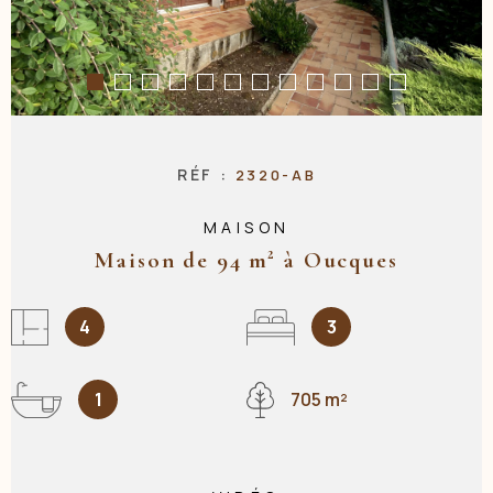
NOS AGENC
CONTACT
RÉF :
2320-AB
MAISON
Maison de 94 m² à Oucques
4
3
1
705 m²