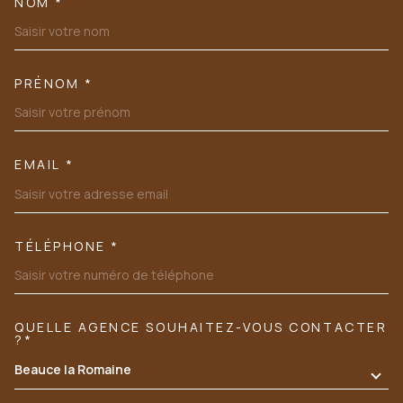
NOM *
TRAD_MELTEM_VOSCOORDONN
PRÉNOM *
EMAIL *
TÉLÉPHONE *
QUELLE AGENCE SOUHAITEZ-VOUS CONTACTER
TRAD_MELTEM_VOREDEMANDE
?*
Beauce la Romaine