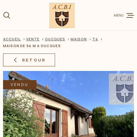
Aller
Aller
Aller
Aller
à
à
au
au
:
MENU
la
menu
contenu
recherche
principal
ACCUEIL
VENTE
OUCQUES
MAISON
T4
VENTE
MAISON DE 94 M A OUCQUES
RETOUR
LOCATION
VENDU
CHARME ET
ESTIMER V
BIEN
BIENS VEN