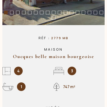
NOS AGENC
CONTACT
RÉF :
2779 MB
MAISON
Oucques belle maison bourgeoise
4
3
1
747 m²