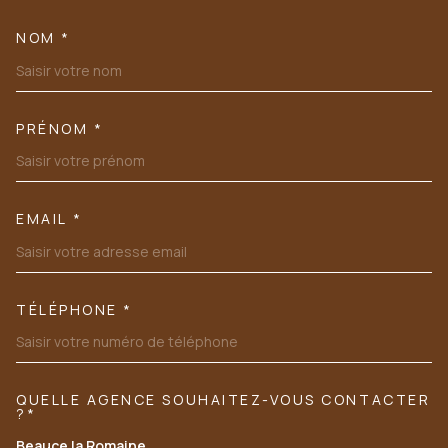
NOM *
TRAD_MELTEM_VOSCOORDONN
PRÉNOM *
EMAIL *
TÉLÉPHONE *
QUELLE AGENCE SOUHAITEZ-VOUS CONTACTER
TRAD_MELTEM_VOREDEMANDE
?*
Beauce la Romaine