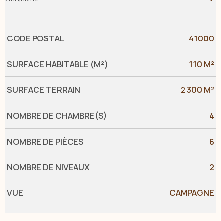
Caractérisque
Valeurs
CODE POSTAL
41000
SURFACE HABITABLE (M²)
110 M²
SURFACE TERRAIN
2 300 M²
NOMBRE DE CHAMBRE(S)
4
NOMBRE DE PIÈCES
6
NOMBRE DE NIVEAUX
2
VUE
CAMPAGNE