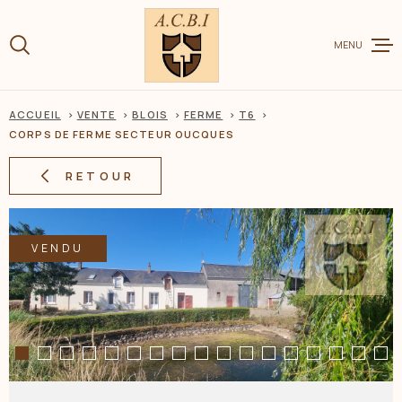
Aller
Aller
Aller
Aller
à
à
au
au
:
MENU
la
menu
contenu
recherche
principal
ACCUEIL
VENTE
BLOIS
FERME
T6
VENTE
CORPS DE FERME SECTEUR OUCQUES
RETOUR
LOCATION
VENDU
CHARME ET
ESTIMER V
BIEN
BIENS VEN