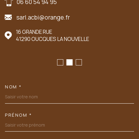
06 60 54 94 95
sarl.acbi@orange.fr
16 GRANDE RUE
41290
OUCQUES LA NOUVELLE
NOM *
TRAD_MELTEM_VOSCOORDONN
PRÉNOM *