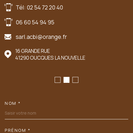
Tél: 02 54 72 20 40
06 60 54 94 95
sarl.acbi@orange.fr
16 GRANDE RUE
41290
OUCQUES LA NOUVELLE
NOM *
TRAD_MELTEM_VOSCOORDONN
PRÉNOM *