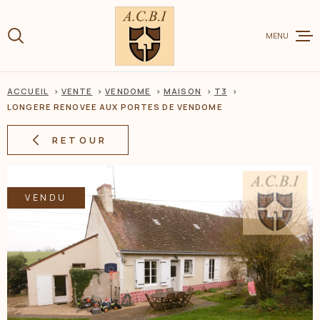
Aller
Aller
Aller
Aller
à
à
au
au
:
MENU
la
menu
contenu
recherche
principal
ACCUEIL
VENTE
VENDOME
MAISON
T3
VENTE
LONGERE RENOVEE AUX PORTES DE VENDOME
RETOUR
LOCATION
VENDU
CHARME ET
ESTIMER V
BIEN
BIENS VEN