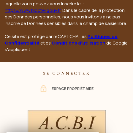
laquelle vous pouvez vous inscrire ici :
https://www.bloctel.gouv.fr
. Dans le cadre de la protection
des Données personnelles, nous vous invitons à ne pas
inscrire de Données sensibles dans le champ de saisie libre.
Ce site est protégé par reCAPTCHA, les
Politiques de
Confidentialité
et es
Conditions d'utilisation
de Google
s'appliquent.
SE CONNECTER
ESPACE PROPRIÉTAIRE