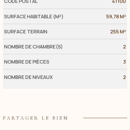
Caractérisque
Valeurs
CODE POSTAL
41100
SURFACE HABITABLE (M²)
59,78 M²
SURFACE TERRAIN
255 M²
NOMBRE DE CHAMBRE(S)
2
NOMBRE DE PIÈCES
3
NOMBRE DE NIVEAUX
2
PARTAGER LE BIEN