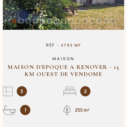
NOS AGENC
CONTACT
RÉF :
2792 MF
MAISON
MAISON D'EPOQUE A RENOVER - 13
KM OUEST DE VENDOME
3
2
1
255 m²