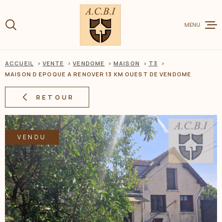
Aller
Aller
Aller
Aller
à
à
au
au
:
MENU
la
menu
contenu
recherche
principal
ACCUEIL
VENTE
VENDOME
MAISON
T3
VENTE
MAISON D EPOQUE A RENOVER 13 KM OUEST DE VENDOME
RETOUR
LOCATION
VENDU
CHARME ET
ESTIMER V
BIEN
BIENS VEN