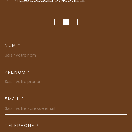
41290
OUCQUES LA NOUVELLE
NOM *
TRAD_MELTEM_VOSCOORDONN
PRÉNOM *
EMAIL *
TÉLÉPHONE *