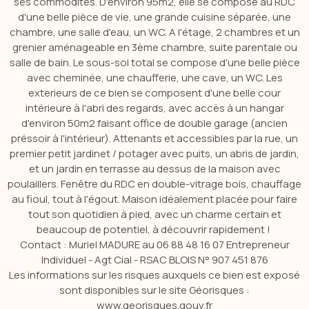
ses commodités. D'environ 95m2, elle se compose au RDC
d'une belle pièce de vie, une grande cuisine séparée, une
chambre, une salle d'eau, un WC. A l'étage, 2 chambres et un
grenier aménageable en 3ème chambre, suite parentale ou
salle de bain. Le sous-sol total se compose d'une belle pièce
avec cheminée, une chaufferie, une cave, un WC. Les
exterieurs de ce bien se composent d'une belle cour
intérieure à l'abri des regards, avec accès à un hangar
d'environ 50m2 faisant office de double garage (ancien
préssoir à l'intérieur). Attenants et accessibles par la rue, un
premier petit jardinet / potager avec puits, un abris de jardin,
et un jardin en terrasse au dessus de la maison avec
poulaillers. Fenêtre du RDC en double-vitrage bois, chauffage
au fioul, tout à l'égout. Maison idéalement placée pour faire
tout son quotidien à pied, avec un charme certain et
beaucoup de potentiel, à découvrir rapidement !
Contact : Muriel MADURE au 06 88 48 16 07 Entrepreneur
Individuel - Agt Cial - RSAC BLOIS N° 907 451 876
Les informations sur les risques auxquels ce bien est exposé
sont disponibles sur le site Géorisques :
www.georisques.gouv.fr