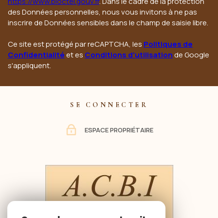
https://www.bloctel.gouv.fr
. Dans le cadre de la protection
des Données personnelles, nous vous invitons à ne pas
inscrire de Données sensibles dans le champ de saisie libre.
Ce site est protégé par reCAPTCHA, les
Politiques de
Confidentialité
et es
Conditions d'utilisation
de Google
s'appliquent.
SE CONNECTER
ESPACE PROPRIÉTAIRE