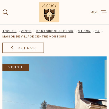
Aller
Aller
Aller
Aller
à
à
au
au
:
MENU
la
menu
contenu
recherche
principal
ACCUEIL
VENTE
MONTOIRE SUR LE LOIR
MAISON
T4
VENTE
MAISON DE VILLAGE CENTRE MONTOIRE
RETOUR
LOCATION
VENDU
CHARME ET
ESTIMER V
BIEN
BIENS VEN