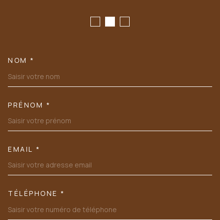
NOM *
TRAD_MELTEM_VOSCOORDONN
PRÉNOM *
EMAIL *
TÉLÉPHONE *