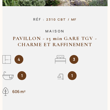
NOS AGENC
RÉF :
2310 CBT / MF
MAISON
CONTACT
PAVILLON - 15 min GARE TGV -
CHARME ET RAFFINEMENT
4
3
1
1
606 m²