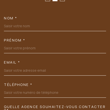
NOM *
TRAD_MELTEM_VOSCOORDONN
PRÉNOM *
EMAIL *
TÉLÉPHONE *
QUELLE AGENCE SOUHAITEZ-VOUS CONTACTER
TRAD_MELTEM_VOREDEMANDE