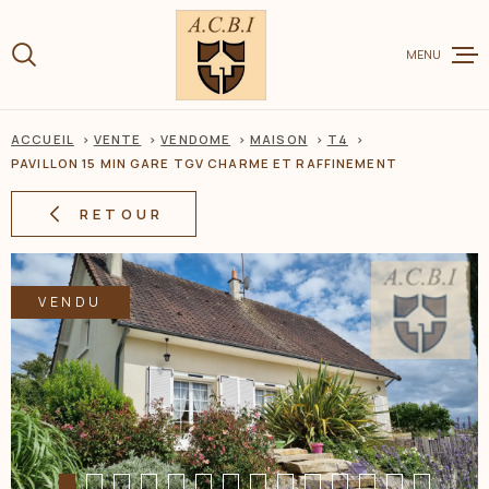
Aller
Aller
Aller
Aller
à
à
au
au
:
MENU
la
menu
contenu
recherche
principal
ACCUEIL
VENTE
VENDOME
MAISON
T4
VENTE
PAVILLON 15 MIN GARE TGV CHARME ET RAFFINEMENT
RETOUR
LOCATION
VENDU
CHARME ET
ESTIMER V
BIEN
BIENS VEN