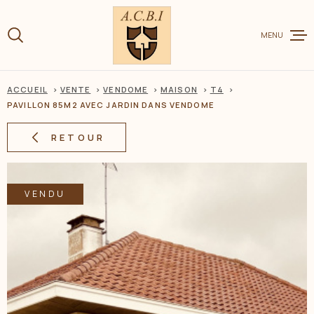
Aller
Aller
Aller
Aller
à
à
au
au
:
MENU
la
menu
contenu
recherche
principal
ACCUEIL
VENTE
VENDOME
MAISON
T4
VENTE
PAVILLON 85M2 AVEC JARDIN DANS VENDOME
RETOUR
LOCATION
VENDU
CHARME ET
ESTIMER V
BIEN
BIENS VEN