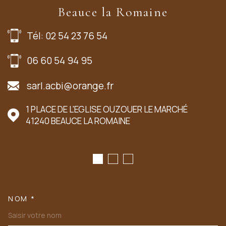
Beauce la Romaine
Tél: 02 54 23 76 54
06 60 54 94 95
sarl.acbi@orange.fr
1 PLACE DE L'EGLISE OUZOUER LE MARCHÉ
41240
BEAUCE LA ROMAINE
NOM *
TRAD_MELTEM_VOSCOORDONN