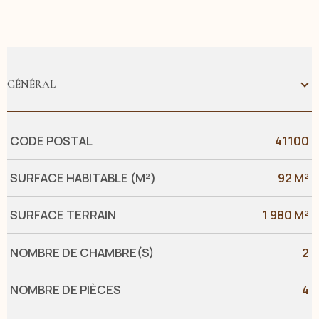
GÉNÉRAL
Caractérisque
Valeurs
CODE POSTAL
41100
SURFACE HABITABLE (M²)
92 M²
SURFACE TERRAIN
1 980 M²
NOMBRE DE CHAMBRE(S)
2
NOMBRE DE PIÈCES
4