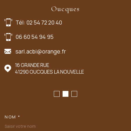
Oucques
Tél: 02 54 72 20 40
06 60 54 94 95
sarl.acbi@orange.fr
16 GRANDE RUE
41290
OUCQUES LA NOUVELLE
NOM *
TRAD_MELTEM_VOSCOORDONN