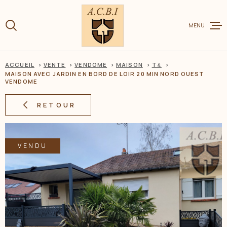
Aller
Aller
Aller
Aller
à
à
au
au
:
MENU
la
menu
contenu
recherche
principal
ACCUEIL
VENTE
VENDOME
MAISON
T4
VENTE
MAISON AVEC JARDIN EN BORD DE LOIR 20 MIN NORD OUEST
VENDOME
RETOUR
LOCATION
CHARME ET
VENDU
ESTIMER V
BIEN
BIENS VEN