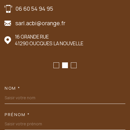
06 60 54 94 95
sarl.acbi@orange.fr
16 GRANDE RUE
41290
OUCQUES LA NOUVELLE
NOM *
TRAD_MELTEM_VOSCOORDONN
PRÉNOM *