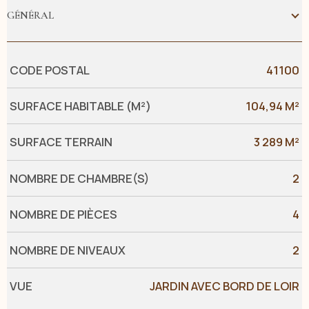
GÉNÉRAL
Caractérisque
Valeurs
CODE POSTAL
41100
SURFACE HABITABLE (M²)
104,94 M²
SURFACE TERRAIN
3 289 M²
NOMBRE DE CHAMBRE(S)
2
NOMBRE DE PIÈCES
4
NOMBRE DE NIVEAUX
2
VUE
JARDIN AVEC BORD DE LOIR