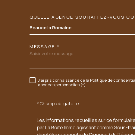
QUELLE AGENCE SOUHAITEZ-VOUS C
TRAD_MELTEM_VORE
Tél: 02 54 23 89 03
Beauce la Romaine
06 60 54 94 95
MESSAGE *
sarl.acbi@orange.fr
37 FAUBOURG CHARTRAIN
J'ai pris connaissance de la Politique de confidenti
RÈGLEMENTATION
données personnelles (*)
41100
VENDOME
* Champ obligatoire
Les informations recueillies sur ce formulair
par La Boite Immo agissant comme Sous-trait
clientèle/prospects de l'Agence / du Résea