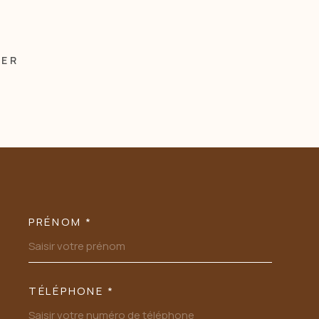
MER
PRÉNOM *
OORDONNEES
TÉLÉPHONE *