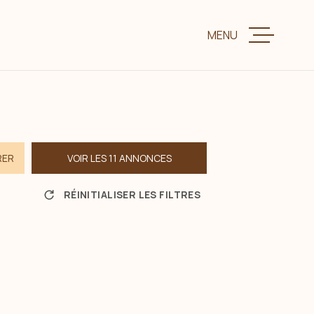
MENU
VENTE
LOCATION
RER
VOIR LES
11
ANNONCES
CHARME ET P
RÉINITIALISER LES FILTRES
ESTIMER VOTR
BIENS VENDUS