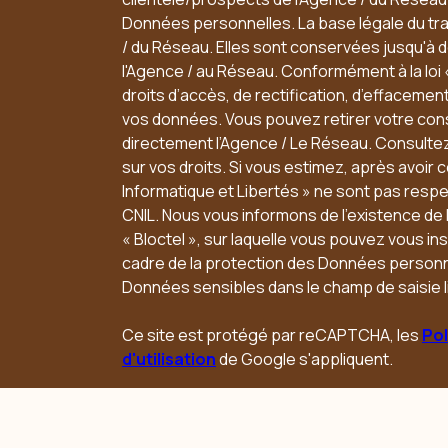
Données personnelles. La base légale du trai
/ du Réseau. Elles sont conservées jusqu'à
l'Agence / au Réseau. Conformément à la loi 
droits d’accès, de rectification, d’effacement,
vos données. Vous pouvez retirer votre co
directement l’Agence / Le Réseau. Consultez
sur vos droits. Si vous estimez, après avoir 
Informatique et Libertés » ne sont pas resp
CNIL. Nous vous informons de l’existence de
« Bloctel », sur laquelle vous pouvez vous insc
cadre de la protection des Données personne
Données sensibles dans le champ de saisie l
Ce site est protégé par reCAPTCHA, les
Pol
d'utilisation
de Google s'appliquent.