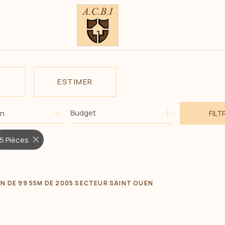
ESTIMER
1
Budget
on
FILT
E
O PRO
5 Pièces
N DE 99 55M DE 2005 SECTEUR SAINT OUEN