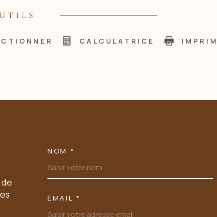
UTILS
ECTIONNER
CALCULATRICE
IMPRI
NOM *
TRAD_MELTEM_VOSC
 de
les
EMAIL *