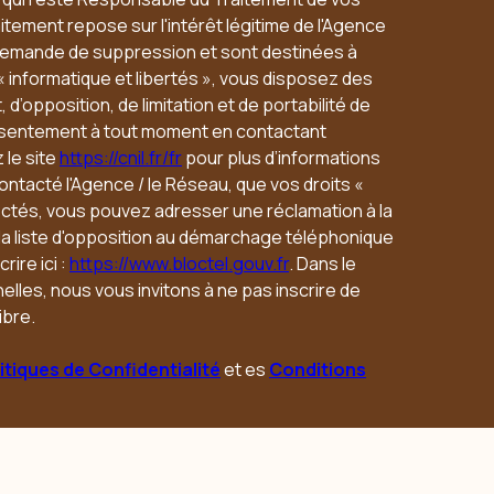
tement repose sur l'intérêt légitime de l'Agence
 demande de suppression et sont destinées à
« informatique et libertés », vous disposez des
 d’opposition, de limitation et de portabilité de
nsentement à tout moment en contactant
 le site
https://cnil.fr/fr
pour plus d’informations
contacté l'Agence / le Réseau, que vos droits «
ectés, vous pouvez adresser une réclamation à la
 la liste d'opposition au démarchage téléphonique
rire ici :
https://www.bloctel.gouv.fr
. Dans le
lles, nous vous invitons à ne pas inscrire de
ibre.
itiques de Confidentialité
et es
Conditions