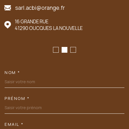
sarl.acbi@orange.fr
16 GRANDE RUE
41290
OUCQUES LA NOUVELLE
NOM *
TRAD_MELTEM_VOSCOORDONN
PRÉNOM *
EMAIL *