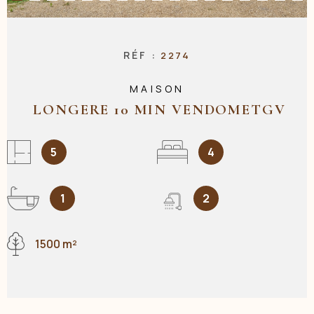
NOS AGENC
RÉF :
2274
MAISON
CONTACT
LONGERE 10 MIN VENDOMETGV
5
4
1
2
1500 m²