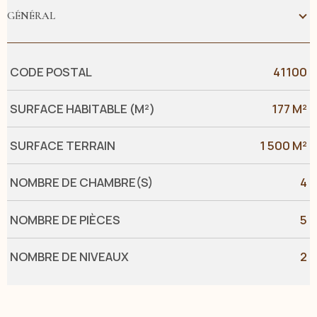
GÉNÉRAL
Caractérisque
Valeurs
CODE POSTAL
41100
SURFACE HABITABLE (M²)
177 M²
SURFACE TERRAIN
1 500 M²
NOMBRE DE CHAMBRE(S)
4
NOMBRE DE PIÈCES
5
NOMBRE DE NIVEAUX
2