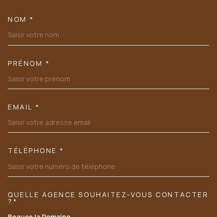
NOM *
TRAD_MELTEM_VOSCOORDONN
PRÉNOM *
EMAIL *
TÉLÉPHONE *
QUELLE AGENCE SOUHAITEZ-VOUS CONTACTER
TRAD_MELTEM_VOREDEMANDE
?*
Beauce la Romaine