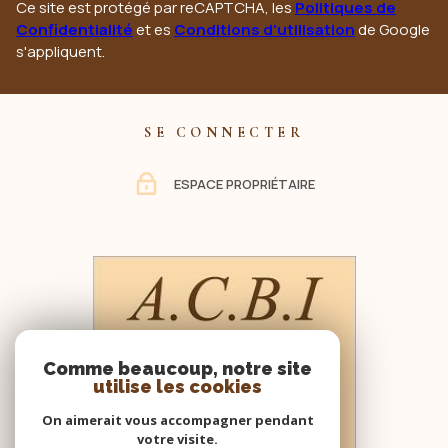
Ce site est protégé par reCAPTCHA, les
Politiques de
Confidentialité
et es
Conditions d'utilisation
de Google
s'appliquent.
SE CONNECTER
ESPACE PROPRIÉTAIRE
Comme beaucoup, notre site
utilise les cookies
On aimerait vous accompagner pendant
votre visite.