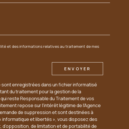
06 60 54 94 95
sarl.acbi@orange.fr
1 PLACE DE L'EGLISE OUZOUER LE MARCHÉ
alité et des informations relatives au traitement de mes
41240
BEAUCE LA ROMAINE
ENVOYER
e sont enregistrées dans un fichier informatisé
ant du traitement pour la gestion de la
u qui reste Responsable du Traitement de vos
tement repose sur l'intérêt légitime de l'Agence
 demande de suppression et sont destinées à
« informatique et libertés », vous disposez des
 d’opposition, de limitation et de portabilité de