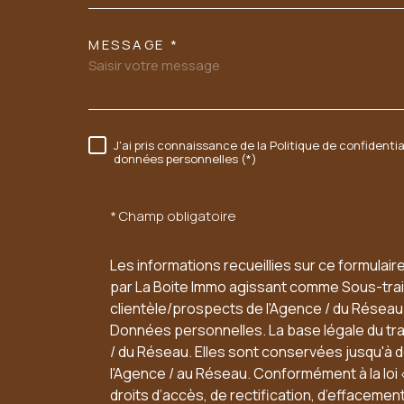
06 60 54 94 95
MESSAGE *
sarl.acbi@orange.fr
37 FAUBOURG CHARTRAIN
J'ai pris connaissance de la Politique de confidenti
RÈGLEMENTATION
données personnelles (*)
41100
VENDOME
* Champ obligatoire
Les informations recueillies sur ce formulair
par La Boite Immo agissant comme Sous-trait
clientèle/prospects de l'Agence / du Résea
Données personnelles. La base légale du trai
/ du Réseau. Elles sont conservées jusqu'à
l'Agence / au Réseau. Conformément à la loi 
droits d’accès, de rectification, d’effacement,