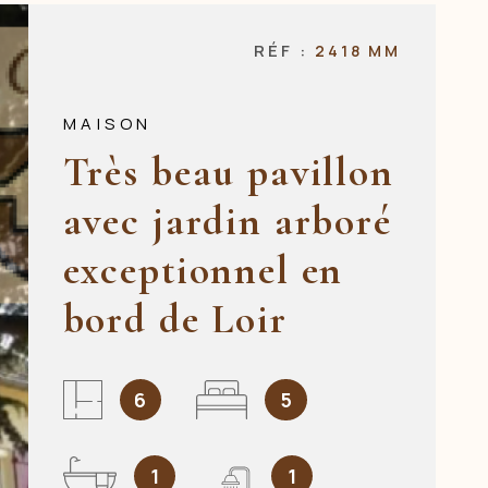
NOS AGENCES
RÉF :
2418 MM
CONTACT
MAISON
Très beau pavillon
avec jardin arboré
exceptionnel en
bord de Loir
6
5
1
1