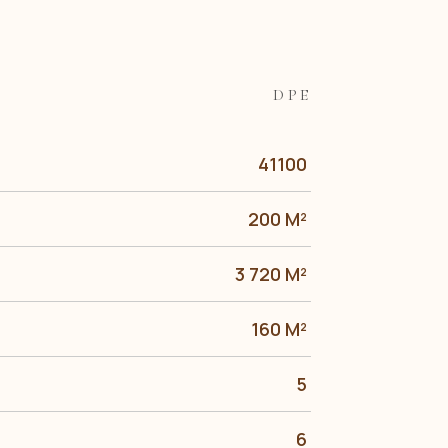
DPE
41100
200 M²
3 720 M²
160 M²
5
6