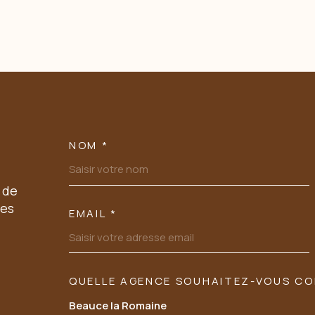
NOM *
TRAD_MELTEM_VOSC
 de
les
EMAIL *
QUELLE AGENCE SOUHAITEZ-VOUS C
TRAD_MELTEM_VORE
Tél: 02 54 23 89 03
Beauce la Romaine