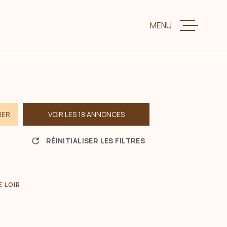
MENU
VENTE
LOCATION
RER
VOIR LES
18
ANNONCES
CHARME ET P
RÉINITIALISER LES FILTRES
ESTIMER VOTR
E LOIR
BIENS VENDUS