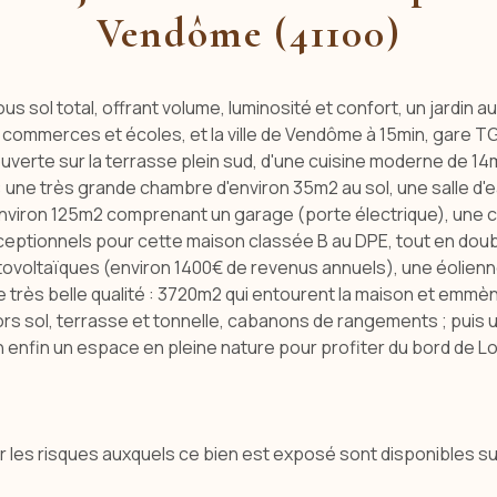
Vendôme (41100)
s sol total, offrant volume, luminosité et confort, un jardin 
 commerces et écoles, et la ville de Vendôme à 15min, gare T
erte sur la terrasse plein sud, d'une cuisine moderne de 14m2
é : une très grande chambre d'environ 35m2 au sol, une salle 
environ 125m2 comprenant un garage (porte électrique), une cuisi
xceptionnels pour cette maison classée B au DPE, tout en doubl
oltaïques (environ 1400€ de revenus annuels), une éolienne, 
e très belle qualité : 3720m2 qui entourent la maison et emmèn
s sol, terrasse et tonnelle, cabanons de rangements ; puis un
 enfin un espace en pleine nature pour profiter du bord de Lo
r les risques auxquels ce bien est exposé sont disponibles sur